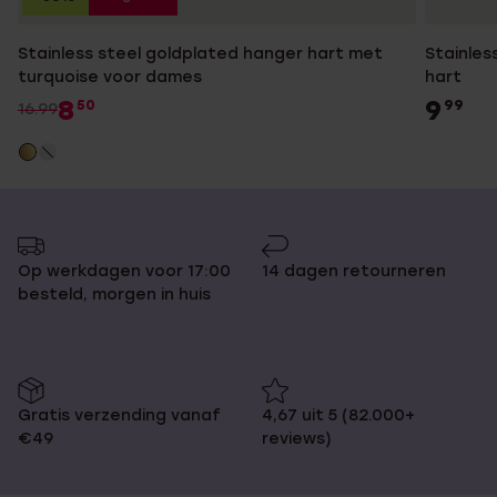
Stainless steel goldplated hanger hart met
Stainles
turquoise voor dames
hart
8
9
50
99
16.99
Op werkdagen voor 17:00
14 dagen retourneren
besteld, morgen in huis
Gratis verzending vanaf
4,67 uit 5 (82.000+
€49
reviews)