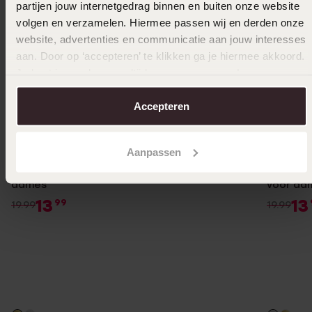
partijen jouw internetgedrag binnen en buiten onze website
volgen en verzamelen. Hiermee passen wij en derden onze
website, advertenties en communicatie aan jouw interesses
aan. Door op ‘accepteren’ te klikken ga je hiermee akkoord.
Je kunt je voorkeuren altijd weer aanpassen. Lees er meer
over in ons
cookiebeleid
.
Accepteren
-30%
Waterproof
-30%
Aanpassen
Stainless steel goldplated oorringen voor
Myla sta
dames
voor da
13
13
99
19.99
19.99