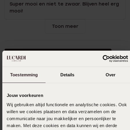
Super mooi en niet te zwaar. Blijven heel erg
mooi!
Toon meer
In winkelmand
Ook leuk voor jou
Toestemming
Details
Over
Jouw voorkeuren
Wij gebruiken altijd functionele en analytische cookies. Ook
willen we cookies plaatsen en data verzamelen om de
communicatie naar jou makkelijker en persoonlijker te
maken. Met deze cookies en data kunnen wij en derde