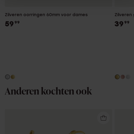
Zilveren oorringen 60mm voor dames
Zilveren
59
39
99
99
Anderen kochten ook