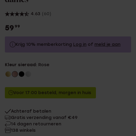
4.63
(60)
59
99
Krijg 10% memberkorting
Log in
of
meld je aan
59.99
Zonder memberkorting
Kleur sieraad:
Rose
53.99
Met memberkorting
Voor 17:00 besteld, morgen in huis
Achteraf betalen
Gratis verzending vanaf €49
14 dagen retourneren
138 winkels