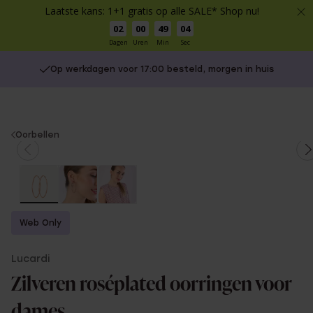
Laatste kans: 1+1 gratis op alle SALE* Shop nu!
02
00
49
03
Dagen
Uren
Min
Sec
Op werkdagen voor 17:00 besteld, morgen in huis
You
Oorbellen
are
here:
Web Only
Lucardi
Zilveren roséplated oorringen voor
dames