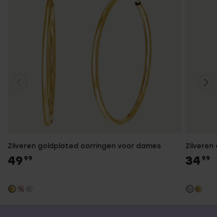
Zilveren goldplated oorringen voor dames
Zilveren
49
34
99
99