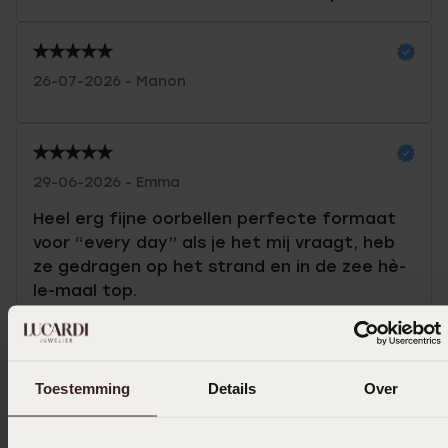
26-07-2026 - Manon
29-06-2026 - Emma
Heel erg fijne oorbellen perfecte formaat
voor “every day” als je het mij vraagt, heb
ze gedragen op het strand en in de zee hè-
le-maal top.
Toon meer
Toestemming
Details
Over
In winkelmand