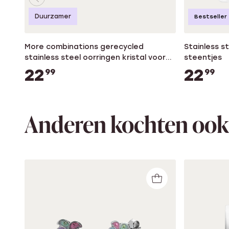
Duurzamer
Bestseller
More combinations gerecycled
Stainless s
stainless steel oorringen kristal voor
steentjes
dames
22
22
99
99
Anderen kochten ook