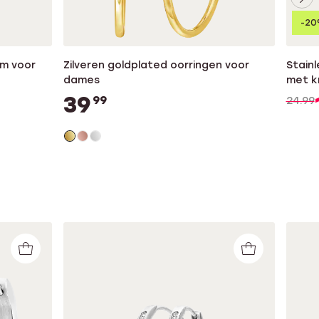
-2
mm voor
Zilveren goldplated oorringen voor
Stainl
dames
met k
39
99
24.99