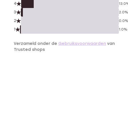
4
13.0
3
2.0
2
0.0
1
1.0%
Verzameld onder de
Gebruiksvoorwaarden
van
Trusted shops