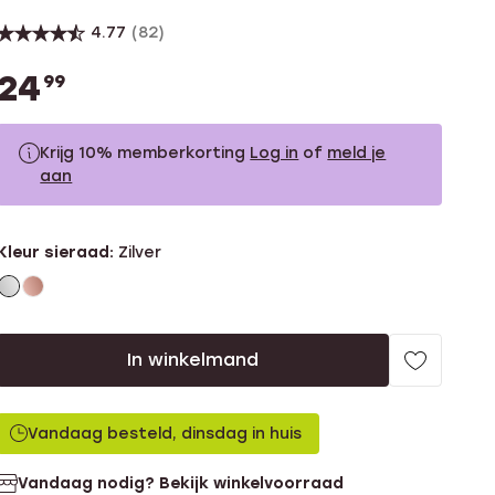
4.77
(82)
24
99
Krijg 10% memberkorting
Log in
of
meld je
aan
24.99
Zonder memberkorting
Kleur sieraad:
Zilver
22.49
Met memberkorting
In winkelmand
Vandaag besteld, dinsdag in huis
Vandaag nodig? Bekijk winkelvoorraad