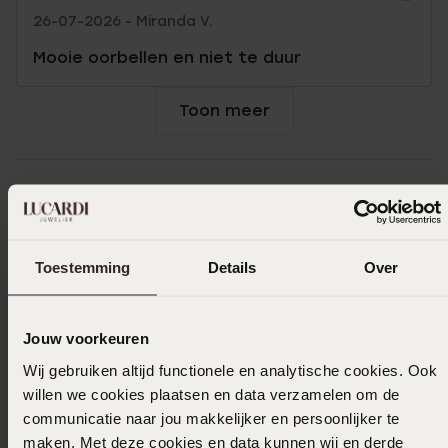
26-07-2026 - Miranda V.
Mooie oorbellen en niet te duur
Toon meer
In winkelmand
Ook leuk voor jou
Toestemming
Details
Over
Jouw voorkeuren
Wij gebruiken altijd functionele en analytische cookies. Ook
willen we cookies plaatsen en data verzamelen om de
communicatie naar jou makkelijker en persoonlijker te
maken. Met deze cookies en data kunnen wij en derde