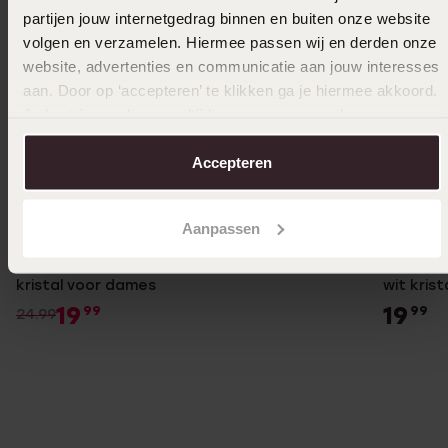
partijen jouw internetgedrag binnen en buiten onze website
volgen en verzamelen. Hiermee passen wij en derden onze
website, advertenties en communicatie aan jouw interesses
aan. Door op ‘accepteren’ te klikken ga je hiermee akkoord.
Je kunt je voorkeuren altijd weer aanpassen. Lees er meer
over in ons
cookiebeleid
.
Accepteren
Bestseller
-20%
Bestsel
Aanpassen
Stainless steel goldplated oorringen met
Stainles
kristal voor dames
wit krist
19
19
99
99
24.99