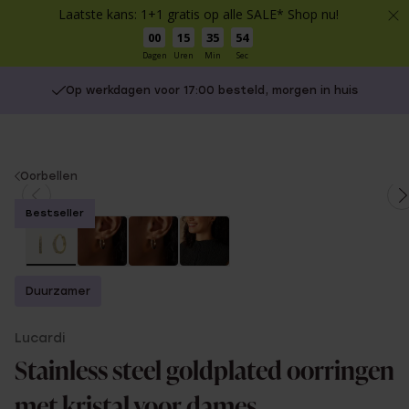
Laatste kans: 1+1 gratis op alle SALE* Shop nu!
00
15
35
54
Dagen
Uren
Min
Sec
Op werkdagen voor 17:00 besteld, morgen in huis
You
Oorbellen
are
Bestseller
here:
Duurzamer
Lucardi
Stainless steel goldplated oorringen
met kristal voor dames