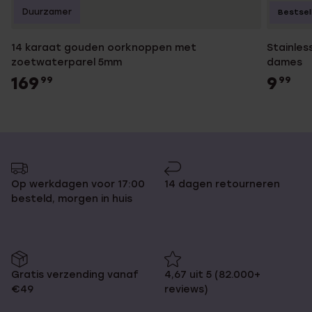
Duurzamer
Bestsel
14 karaat gouden oorknoppen met
Stainles
zoetwaterparel 5mm
dames
169
9
99
99
Op werkdagen voor 17:00
14 dagen retourneren
besteld, morgen in huis
Gratis verzending vanaf
4,67 uit 5 (82.000+
€49
reviews)