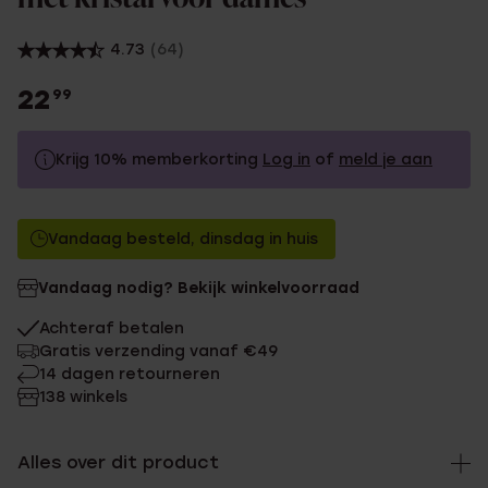
4.73
(64)
22
99
Krijg 10% memberkorting
Log in
of
meld je aan
22.99
Zonder memberkorting
Vandaag besteld, dinsdag in huis
20.69
Met memberkorting
Vandaag nodig? Bekijk winkelvoorraad
Achteraf betalen
Gratis verzending vanaf €49
14 dagen retourneren
138 winkels
Alles over dit product