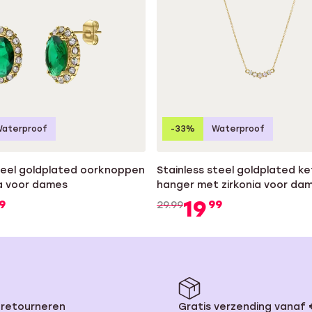
aterproof
-33%
Waterproof
steel goldplated oorknoppen
Stainless steel goldplated k
ia voor dames
hanger met zirkonia voor da
19
9
99
29.99
 retourneren
Gratis verzending vanaf