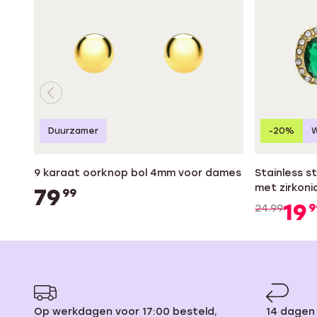
Duurzamer
-20%
W
9 karaat oorknop bol 4mm voor dames
Stainless 
met zirkon
79
99
19
9
24.99
Op werkdagen voor 17:00 besteld,
14 dagen