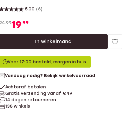
5.00
(6)
19
99
24.99
In winkelmand
Voor 17:00 besteld, morgen in huis
Vandaag nodig? Bekijk winkelvoorraad
Achteraf betalen
Gratis verzending vanaf €49
14 dagen retourneren
138 winkels