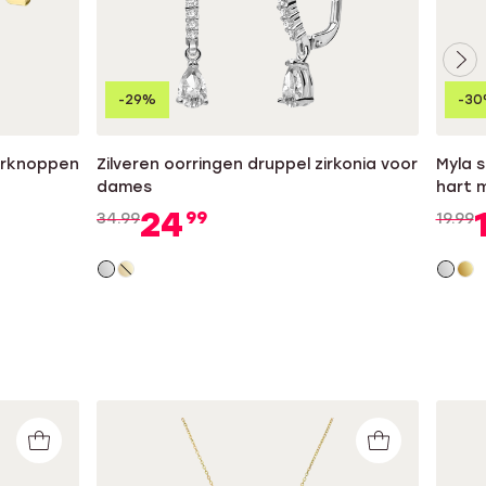
-29%
-3
oorknoppen
Zilveren oorringen druppel zirkonia voor
Myla s
dames
hart 
24
99
34.99
19.99