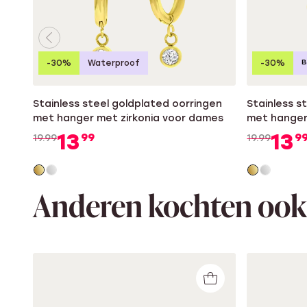
B
-30%
Waterproof
-30%
Stainless steel goldplated oorringen
Stainless s
met hanger met zirkonia voor dames
met hanger
13
13
99
9
19.99
19.99
Anderen kochten ook