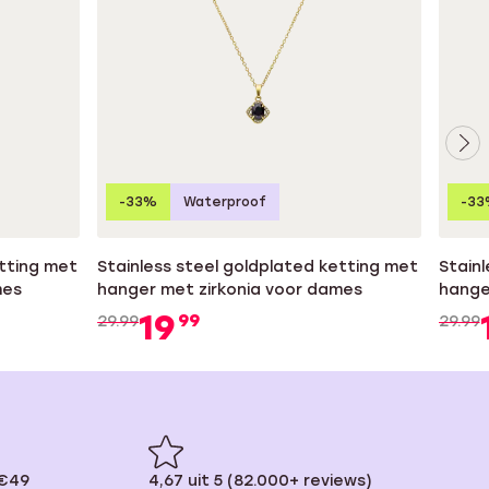
-33%
Waterproof
-33
etting met
Stainless steel goldplated ketting met
Stainl
mes
hanger met zirkonia voor dames
hange
19
99
29.99
29.99
 €49
4,67 uit 5 (82.000+ reviews)