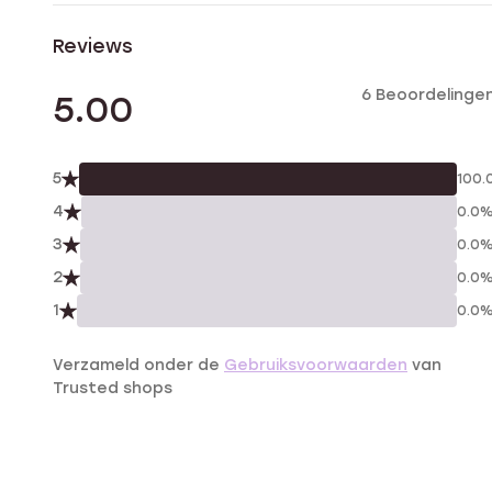
Reviews
6 Beoordelinge
5.00
5
100.
4
0.0
3
0.0
2
0.0
1
0.0
Verzameld onder de
Gebruiksvoorwaarden
van
Trusted shops