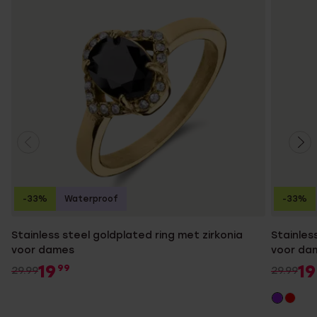
-33%
Waterproof
-33%
Stainless steel goldplated ring met zirkonia
Stainles
voor dames
voor da
19
19
99
29.99
29.99