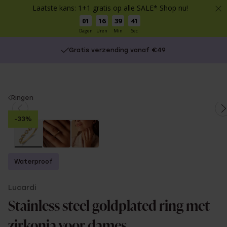
Laatste kans: 1+1 gratis op alle SALE* Shop nu!
01
16
39
40
Dagen
Uren
Min
Sec
Gratis verzending vanaf €49
You
Ringen
are
-33%
here:
Waterproof
Lucardi
Stainless steel goldplated ring met
zirkonia voor dames