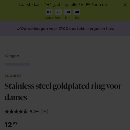
Laatste kans: 1+1 gratis op alle SALE* Shop nu!
02
23
34
39
Dagen
Uren
Min
Sec
Op werkdagen voor 17:00 besteld, morgen in huis
You
Ringen
are
Bestseller
here:
Lucardi
Stainless steel goldplated ring voor
dames
4.64
(14)
12
99