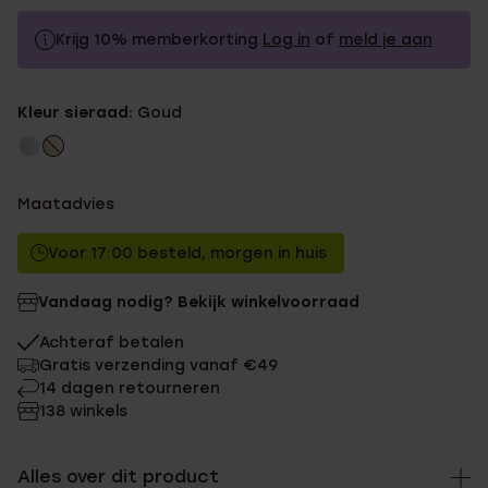
Krijg 10% memberkorting
Log in
of
meld je aan
12.99
Zonder memberkorting
Kleur sieraad:
Goud
11.69
Met memberkorting
Maatadvies
Voor 17:00 besteld, morgen in huis
Vandaag nodig? Bekijk winkelvoorraad
Achteraf betalen
Gratis verzending vanaf €49
14 dagen retourneren
138 winkels
Alles over dit product