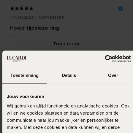
17-01-2026 - Cornelissen
Mooie tijdeloze ring
Toon meer
Selecteer maat & bestel
Toestemming
Details
Over
Ook leuk voor jou
Jouw voorkeuren
Wij gebruiken altijd functionele en analytische cookies. Ook
willen we cookies plaatsen en data verzamelen om de
communicatie naar jou makkelijker en persoonlijker te
maken. Met deze cookies en data kunnen wij en derde