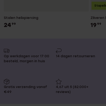
Stapelk
Stalen helixpiercing
Zilveren
24
19
99
99
Op werkdagen voor 17:00
14 dagen retourneren
besteld, morgen in huis
Gratis verzending vanaf
4,67 uit 5 (82.000+
€49
reviews)