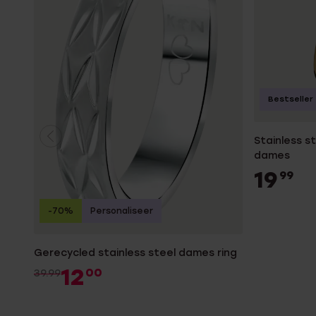
Bestseller
Stainless s
dames
19
99
-70%
Personaliseer
Gerecycled stainless steel dames ring
12
00
39.99