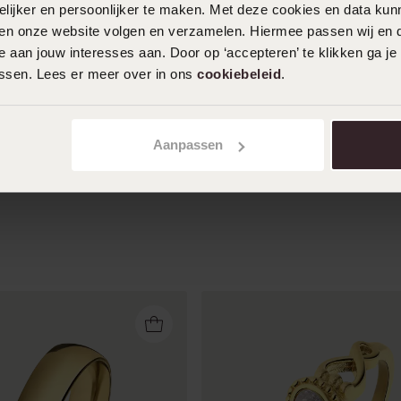
10-07-2025 - Carla M.
ijker en persoonlijker te maken. Met deze cookies en data kunn
iten onze website volgen en verzamelen. Hiermee passen wij en 
Goudkleurige stalen gladde ring. Zit als
 aan jouw interesses aan. Door op ‘accepteren’ te klikken ga je
gegoten en blijft mooi. Ik draag hem 24
assen. Lees er meer over in ons
cookiebeleid
.
uur per dag en geen krasje!
Toon meer
Aanpassen