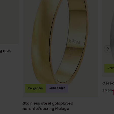
ng met
-7
Gerecy
Bestseller
2e gratis
39.99
Stainless steel goldplated
herenliefdesring Malaga