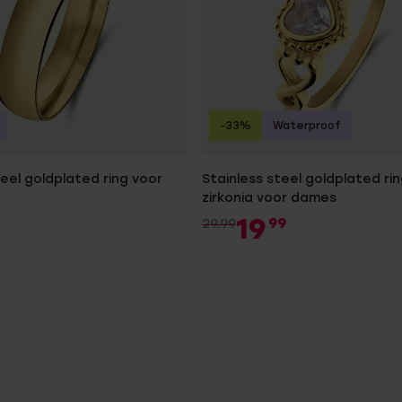
-33%
Waterproof
teel goldplated ring voor
Stainless steel goldplated ri
zirkonia voor dames
19
99
29.99