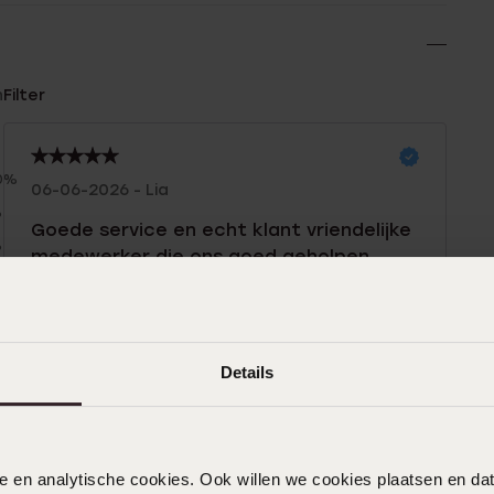
n
Filter
0%
06-06-2026 - Lia
%
Goede service en echt klant vriendelijke
%
medewerker die ons goed geholpen
%
heeft en ook betaalbare prijzen
%
Details
06-05-2026 - Julia G.
nele en analytische cookies. Ook willen we cookies plaatsen en 