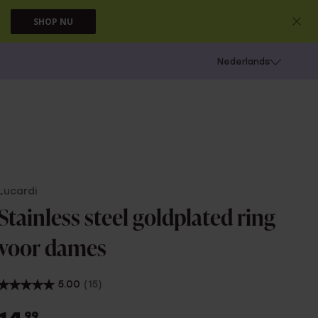
SHOP NU
 schieten
Nederlands
Lucardi
Stainless steel goldplated ring
voor dames
5.00
(15)
99