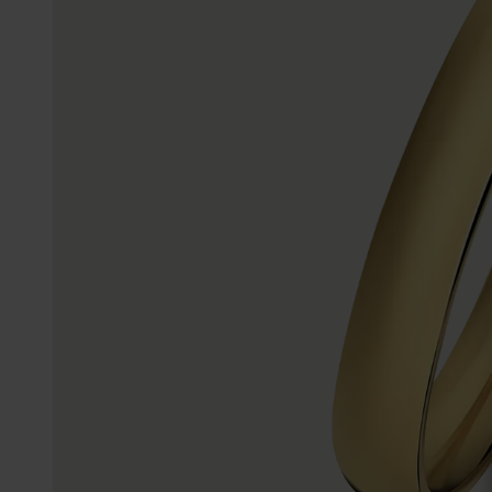
Enkelbandjes
Trouwringen
Accessoires
Piercings