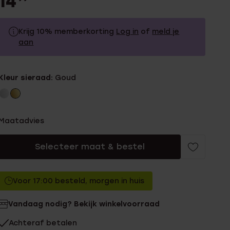
14
Krijg 10% memberkorting
Log in
of
meld je
aan
14.99
Zonder memberkorting
Kleur sieraad:
Goud
13.49
Met memberkorting
Maatadvies
Selecteer maat & bestel
Voor 17:00 besteld, morgen in huis
Vandaag nodig? Bekijk winkelvoorraad
Achteraf betalen