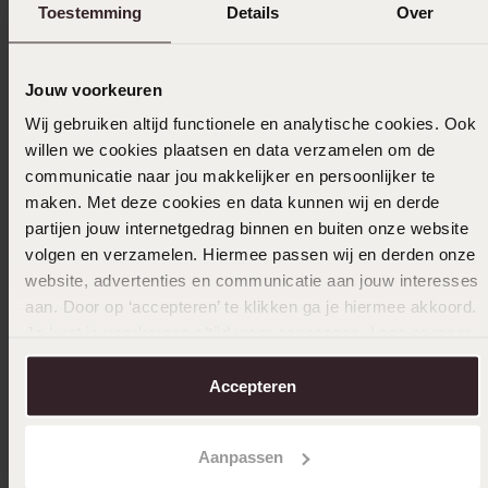
Toestemming
Details
Over
Anderen kochten ook
Jouw voorkeuren
Wij gebruiken altijd functionele en analytische cookies. Ook
willen we cookies plaatsen en data verzamelen om de
communicatie naar jou makkelijker en persoonlijker te
maken. Met deze cookies en data kunnen wij en derde
partijen jouw internetgedrag binnen en buiten onze website
volgen en verzamelen. Hiermee passen wij en derden onze
website, advertenties en communicatie aan jouw interesses
aan. Door op ‘accepteren’ te klikken ga je hiermee akkoord.
Je kunt je voorkeuren altijd weer aanpassen. Lees er meer
over in ons
cookiebeleid
.
Accepteren
Aanpassen