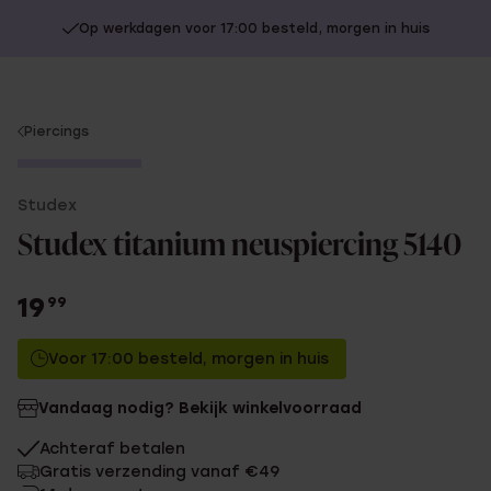
Op werkdagen voor 17:00 besteld, morgen in huis
You
Piercings
are
Alleen in winkel
here:
Studex
Studex titanium neuspiercing 5140
19
99
Voor 17:00 besteld, morgen in huis
Vandaag nodig? Bekijk winkelvoorraad
Achteraf betalen
Gratis verzending vanaf €49