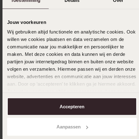
Selecteer maat & bestel
Jouw voorkeuren
Ook leuk voor jou
Wij gebruiken altijd functionele en analytische cookies. Ook
willen we cookies plaatsen en data verzamelen om de
communicatie naar jou makkelijker en persoonlijker te
maken. Met deze cookies en data kunnen wij en derde
partijen jouw internetgedrag binnen en buiten onze website
volgen en verzamelen. Hiermee passen wij en derden onze
website, advertenties en communicatie aan jouw interesses
aan. Door op ‘accepteren’ te klikken ga je hiermee akkoord.
Je kunt je voorkeuren altijd weer aanpassen. Lees er meer
over in ons
cookiebeleid
.
Accepteren
Aanpassen