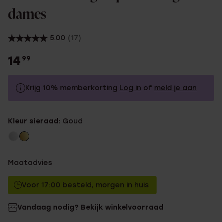
dames
5.00
(17)
14
99
Krijg 10% memberkorting
Log in
of
meld je aan
14.99
Zonder memberkorting
Kleur sieraad:
Goud
13.49
Met memberkorting
Maatadvies
Voor 17:00 besteld, morgen in huis
Vandaag nodig? Bekijk winkelvoorraad