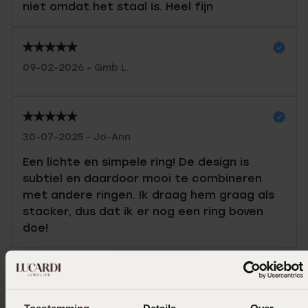
niet omdat het staal is. Heel fijn
09-02-2026 - Gmb L.
30-07-2025 - Jo-Ann
Een lichte en simpele ring! De design is
subtiel en daardoor mooi te combineren
met andere ringen. Ik draag hem graag als
stacker, dus dat ik er nog een ring boven
doe!
Toon meer
Toestemming
Details
Over