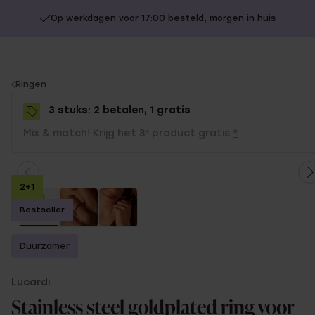
Op werkdagen voor 17:00 besteld, morgen in huis
You
Ringen
are
3 stuks: 2 betalen, 1 gratis
here:
Mix & match! Krijg het 3ᵉ product gratis
*
2+1
Bestseller
Duurzamer
Lucardi
Stainless steel goldplated ring voor