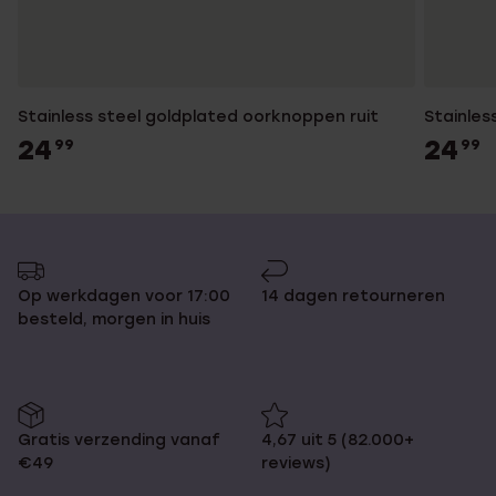
Stainless steel goldplated oorknoppen ruit
Stainles
24
24
99
99
Op werkdagen voor 17:00
14 dagen retourneren
besteld, morgen in huis
Gratis verzending vanaf
4,67 uit 5 (82.000+
€49
reviews)