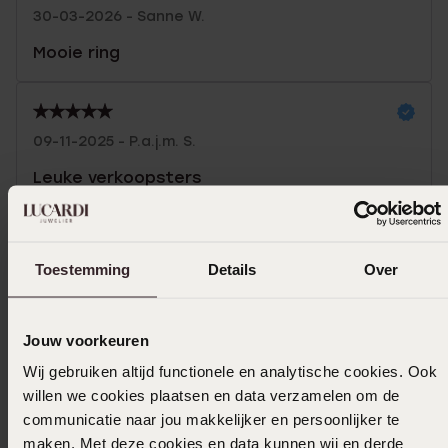
30-03-2026 - Sanne W.
Mooie ring
09-11-2025 - P.a.j.m. S.
Leuke verkoopsters
Toon meer
Toestemming
Details
Over
Selecteer maat & bestel
Jouw voorkeuren
Wij gebruiken altijd functionele en analytische cookies. Ook
Ook leuk voor jou
willen we cookies plaatsen en data verzamelen om de
communicatie naar jou makkelijker en persoonlijker te
maken. Met deze cookies en data kunnen wij en derde