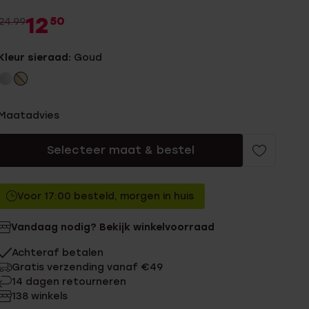
12
50
24.99
Kleur sieraad:
Goud
Maatadvies
Selecteer maat & bestel
Voor 17:00 besteld, morgen in huis
Vandaag nodig? Bekijk winkelvoorraad
Achteraf betalen
Gratis verzending vanaf €49
14 dagen retourneren
138 winkels