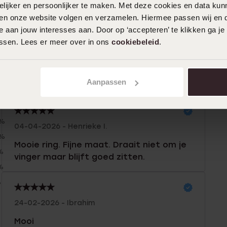
ijker en persoonlijker te maken. Met deze cookies en data kunn
iten onze website volgen en verzamelen. Hiermee passen wij en 
 aan jouw interesses aan. Door op ‘accepteren’ te klikken ga je
assen. Lees er meer over in ons
cookiebeleid
.
Aanpassen
n
Filter
0%
04-04-2026 - Henrieke I.
0%
Mooie ring. Fijne maat. Draait niet om je
%
vinger maar blijft goed zitten.
%
%
24-02-2026 - Ibrahim
Mooi