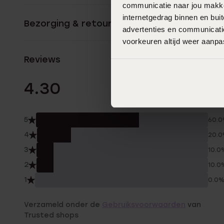
communicatie naar jou makkel
internetgedrag binnen en bu
Bezorging & retourneren
advertenties en communicatie
voorkeuren altijd weer aanp
Reviews
10 Beoordelinge
4.30
5
60.
4
20.
3
10.0
2
10.0
1
0.0
Verzameld onder de
Gebruiksvoorwaarden
van
Trusted shops