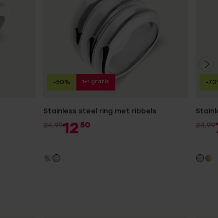
1+1 gratis
-50%
-7
t
Stainless steel ring met ribbels
Stainl
12
50
24.99
24.99