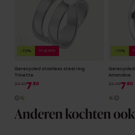
1+1 gratis
1
-70%
-70%
Gerecycled stainless steel ring
Gerecycled 
Trinette
Amandine
7
7
50
50
24.99
24.99
Anderen kochten ook