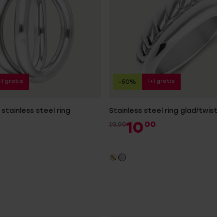
+1 gratis
1+1 gratis
-50%
stainless steel ring
Stainless steel ring glad/twis
10
00
19.99