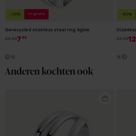
1+1 gratis
-70%
-50%
Gerecycled stainless steel ring Aglae
Stainless
7
12
50
24.99
24.99
Anderen kochten ook