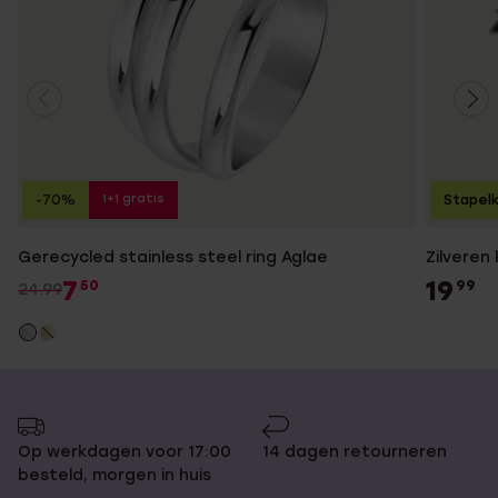
1+1 gratis
-70%
Stapelk
Gerecycled stainless steel ring Aglae
Zilveren
7
19
50
99
24.99
Op werkdagen voor 17:00
14 dagen retourneren
besteld, morgen in huis