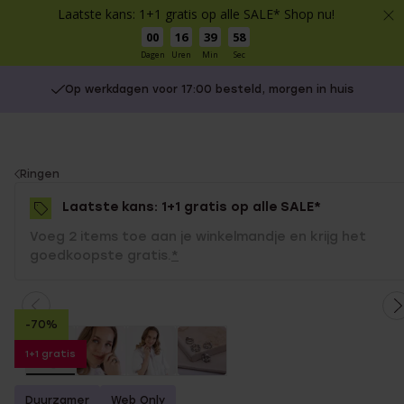
Laatste kans: 1+1 gratis op alle SALE* Shop nu!
00
16
39
57
Dagen
Uren
Min
Sec
Op werkdagen voor 17:00 besteld, morgen in huis
You
Ringen
are
Laatste kans: 1+1 gratis op alle SALE*
here:
Voeg 2 items toe aan je winkelmandje en krijg het
goedkoopste gratis.
*
-70%
1+1 gratis
Duurzamer
Web Only