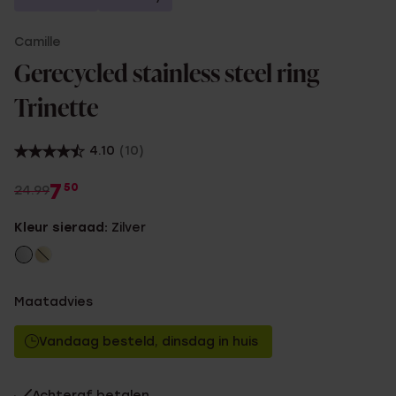
Camille
Gerecycled stainless steel ring
Trinette
4.10
(10)
7
50
24.99
Kleur sieraad:
Zilver
Maatadvies
Vandaag besteld, dinsdag in huis
Achteraf betalen