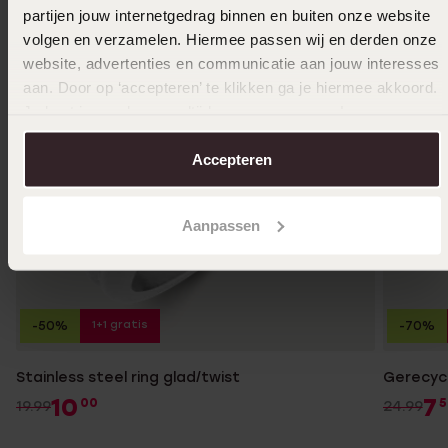
partijen jouw internetgedrag binnen en buiten onze website
volgen en verzamelen. Hiermee passen wij en derden onze
website, advertenties en communicatie aan jouw interesses
aan. Door op ‘accepteren’ te klikken ga je hiermee akkoord.
Je kunt je voorkeuren altijd weer aanpassen. Lees er meer
over in ons
cookiebeleid
.
Accepteren
Aanpassen
1+1 gratis
-50%
-70%
Stainless steel ring glad/twist
Gerecycl
10
7
00
5
19.99
24.99