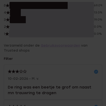
5
69.0%
4
13.0%
3
19.0%
2
0.0%
1
0.0%
Verzameld onder de
Gebruiksvoorwaarden
van
Trusted shops
Filter
10-02-2026 - M. v.
De ring was een beetje te grof om naast
mn trauwring te dragen