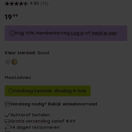
4.50
(16)
19
99
Krijg 10% memberkorting
Log in
of
meld je aan
19.99
Zonder memberkorting
Kleur sieraad:
Goud
17.99
Met memberkorting
Maatadvies
Vandaag besteld, dinsdag in huis
Vandaag nodig? Bekijk winkelvoorraad
Achteraf betalen
Gratis verzending vanaf €49
14 dagen retourneren