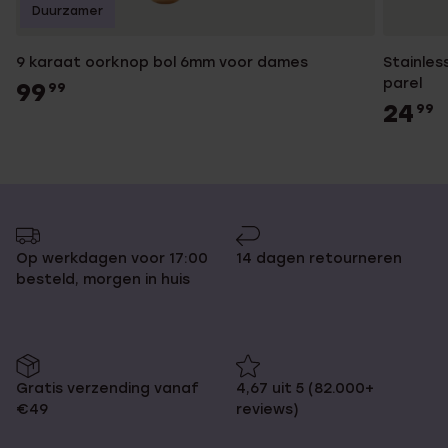
Duurzamer
9 karaat oorknop bol 6mm voor dames
Stainles
parel
99
99
24
99
Op werkdagen voor 17:00
14 dagen retourneren
besteld, morgen in huis
Gratis verzending vanaf
4,67 uit 5 (82.000+
€49
reviews)