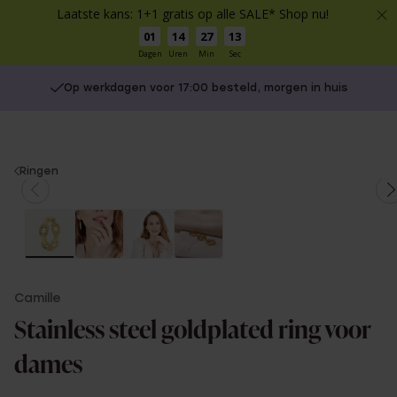
Laatste kans: 1+1 gratis op alle SALE* Shop nu!
01
14
27
13
Dagen
Uren
Min
Sec
Op werkdagen voor 17:00 besteld, morgen in huis
You
Ringen
are
here:
Camille
Stainless steel goldplated ring voor
dames