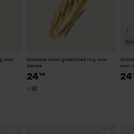
Duu
ng voor
Stainless steel goldplated ring voor
Stainl
dames
voor 
24
24
99