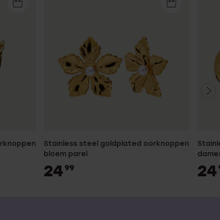
oorknoppen
Stainless steel goldplated oorknoppen
Stain
bloem parel
dame
24
24
99