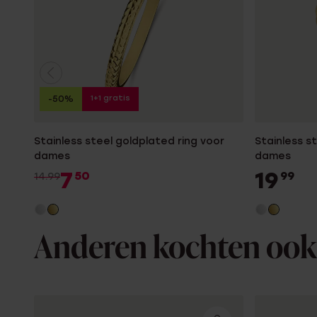
1+1 gratis
-50%
Stainless steel goldplated ring voor
Stainless s
dames
dames
7
19
50
99
14.99
Anderen kochten ook