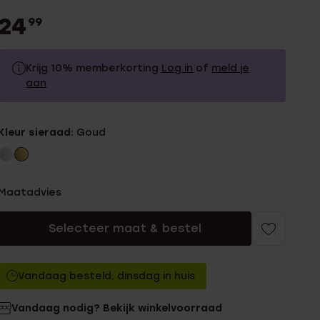
24
99
Krijg 10% memberkorting
Log in
of
meld je
aan
24.99
Zonder memberkorting
Kleur sieraad:
Goud
22.49
Met memberkorting
Maatadvies
Selecteer maat & bestel
Vandaag besteld, dinsdag in huis
Vandaag nodig? Bekijk winkelvoorraad