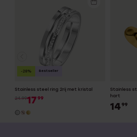
Bestseller
-28%
Stainless steel ring 2rij met kristal
Stainless 
hart
17
99
24.99
14
99