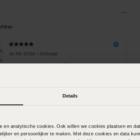
n
Filter
0%
16-05-2026 - Schaap
0%
Kadootje voor mezelf,leuk met andere
%
ring als setje,blij mee
%
%
Details
26-04-2026 - Kitty C.
Mijn dochter wilde een pinkring. De maat
was niet in Maarssen aanwezig maar
nele en analytische cookies. Ook willen we cookies plaatsen en 
werd besteld vanuit een andere zaak.
ijker en persoonlijker te maken. Met deze cookies en data kunn
Heel goed geregeld!