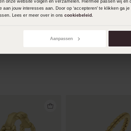
iten onze website volgen en verzamelen. Hiermee passen wij en 
 aan jouw interesses aan. Door op ‘accepteren’ te klikken ga je
assen. Lees er meer over in ons
cookiebeleid
.
26-02-2026 - Lindsay B.
Aanpassen
Toon meer