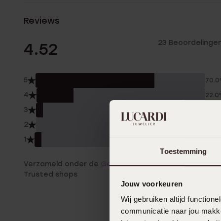
Reviews
23 Beoordelinge
4.52
5
70.
4
22.
3
4.0
2
0.0
1
4.0
Toestemming
Verzameld onder de
Gebruiksvoorwaarden
van
Trusted shops
Jouw voorkeuren
Wij gebruiken altijd functio
communicatie naar jou makkel