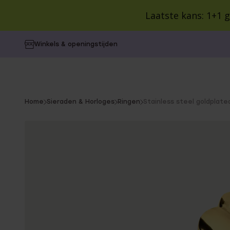
Laatste kans: 1+1 g
Alle producten
Sieraden en Horloges
SA
Winkels & openingstijden
CATEGORIEËN
CATEGORIEËN
CATEGORIEËN
VOOR WIE
VOOR WIE
COLLECTIE
Alle oorbe
Dames
Colorful 
Oorbellen
Cadeaus
Collecties
Dames
Heren
Kralenar
You
Home
Sieraden & Horloges
Ringen
Stainless steel goldplate
Ringen
Cadeausets
Inspiratie
Heren
Kinderen
Vintage
are
Kinderen
Style You
here:
Kettingen
Gepersonaliseerde
Blog
BUDGET
Birthston
cadeaus
Cadeaus 
Camille
Armbanden
POPULAIR
Cadeaus 
Guess
Kindergeschenken
Minimalist
Cadeaus 
Horloges
Lucardi 
Cadeauverpakking
Bali
Cadeaus 
Gepersonaliseerde
Guess
sieraden
Giftcards
Myla