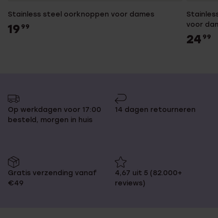
Stainless steel oorknoppen voor dames
Stainles
voor da
19
99
24
99
Op werkdagen voor 17:00
14 dagen retourneren
besteld, morgen in huis
Gratis verzending vanaf
4,67 uit 5 (82.000+
€49
reviews)