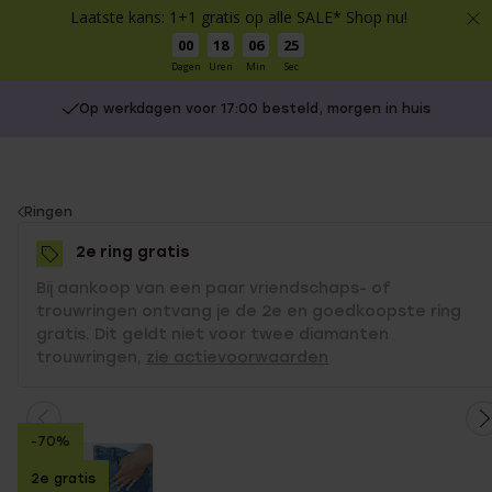
Laatste kans: 1+1 gratis op alle SALE* Shop nu!
00
18
06
25
Dagen
Uren
Min
Sec
Op werkdagen voor 17:00 besteld, morgen in huis
You
Ringen
are
2e ring gratis
here:
Bij aankoop van een paar vriendschaps- of
trouwringen ontvang je de 2e en goedkoopste ring
gratis. Dit geldt niet voor twee diamanten
trouwringen,
zie actievoorwaarden
-70%
2e gratis