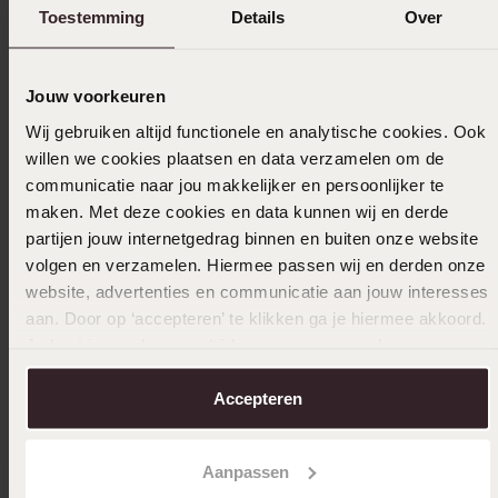
Toestemming
Details
Over
2e grat
Jouw voorkeuren
Gerecycl
Wij gebruiken altijd functionele en analytische cookies. Ook
ring
willen we cookies plaatsen en data verzamelen om de
59
99
communicatie naar jou makkelijker en persoonlijker te
maken. Met deze cookies en data kunnen wij en derde
partijen jouw internetgedrag binnen en buiten onze website
volgen en verzamelen. Hiermee passen wij en derden onze
website, advertenties en communicatie aan jouw interesses
aan. Door op ‘accepteren’ te klikken ga je hiermee akkoord.
Je kunt je voorkeuren altijd weer aanpassen. Lees er meer
Bestseller
2e gratis
over in ons
cookiebeleid
.
Accepteren
Stainless steel goldplated herenliefdesring
Malaga
59
99
Aanpassen