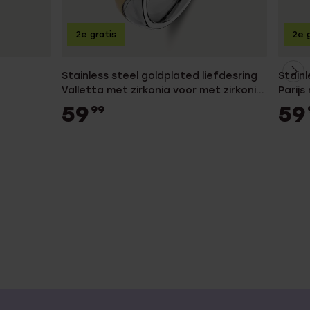
2e gratis
2e g
Stainless steel goldplated liefdesring
Stainl
Valletta met zirkonia voor met zirkonia
Parijs
voor dames
voor 
59
59
99