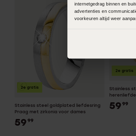
internetgedrag binnen en bu
advertenties en communicatie
voorkeuren altijd weer aanp
2e gratis
2e gratis
Stainless s
herenliefdes
59
99
Stainless steel goldplated liefdesring
Praag met zirkonia voor dames
59
99