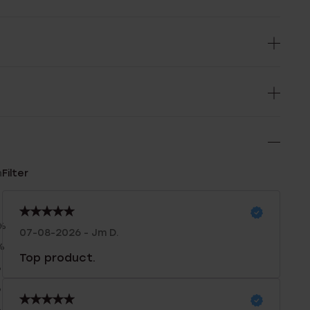
n
Filter
0%
07-08-2026 - Jm D.
%
Top product.
%
%
%