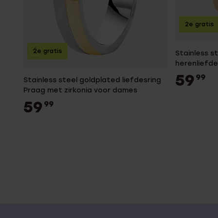
2e gratis
2e gratis
Stainless s
herenliefdes
59
99
Stainless steel goldplated liefdesring
Praag met zirkonia voor dames
59
99