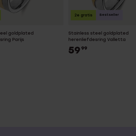
Bestseller
2e gratis
teel goldplated
Stainless steel goldplated
ring Parijs
herenliefdesring Valletta
59
99