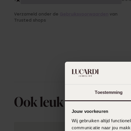
Verzameld onder de
Gebruiksvoorwaarden
van
Trusted shops
Toestemming
Ook leuk voor jou
Jouw voorkeuren
Wij gebruiken altijd functio
communicatie naar jou makkel