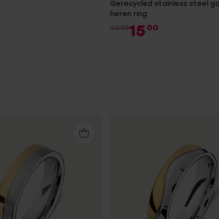
Gerecycled stainless steel g
heren ring
15
00
49.99