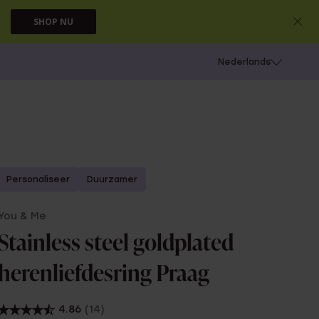
SHOP NU
 schieten
Nederlands
Personaliseer
Duurzamer
You & Me
Stainless steel goldplated
herenliefdesring Praag
4.86
(14)