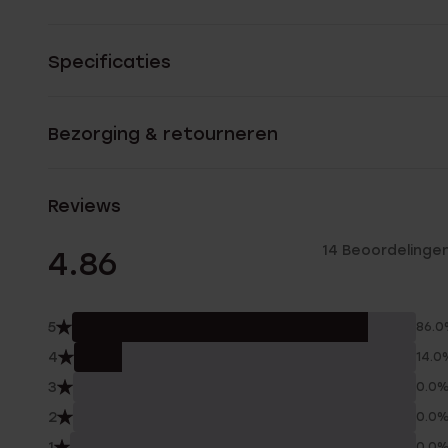
Specificaties
Bezorging & retourneren
Reviews
14 Beoordelinge
4.86
5
86.
4
14.0
3
0.0
2
0.0
1
0.0