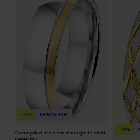
-70%
Personaliseer
-70%
P
Gerecycled stainless steel goldplated
heren ring