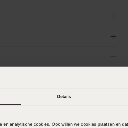
n
Filter
0%
13-11-2025 - Hermine
Details
%
Heel mooi
%
%
nele en analytische cookies. Ook willen we cookies plaatsen en 
%