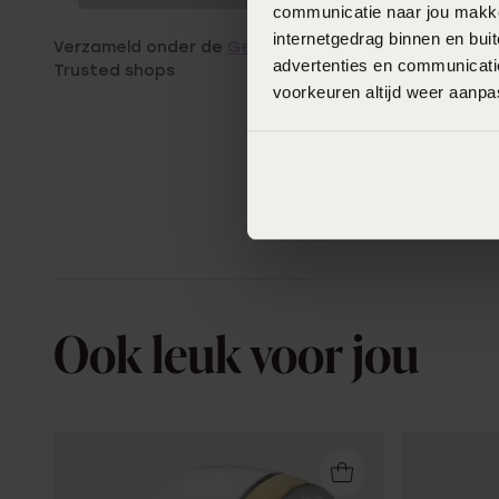
communicatie naar jou makkel
internetgedrag binnen en bu
Verzameld onder de
Gebruiksvoorwaarden
van
advertenties en communicatie
Trusted shops
voorkeuren altijd weer aanp
Ook leuk voor jou