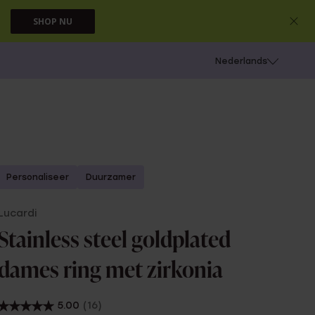
SHOP NU
 schieten
Nederlands
Personaliseer
Duurzamer
Lucardi
Stainless steel goldplated
dames ring met zirkonia
5.00
(16)