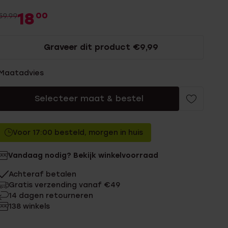
18
00
59.99
Graveer dit product €9,99
Maatadvies
Selecteer maat & bestel
Voor 17:00 besteld, morgen in huis
Vandaag nodig? Bekijk winkelvoorraad
Achteraf betalen
Gratis verzending vanaf €49
14 dagen retourneren
138 winkels