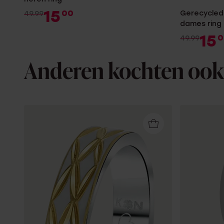
15
00
Gerecycled 
49.99
dames ring
15
0
49.99
Anderen kochten ook