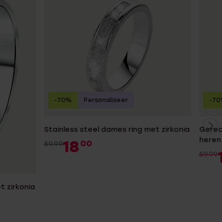
-70%
Personaliseer
-7
Stainless steel dames ring met zirkonia
Gerec
heren 
18
00
59.99
59.99
t zirkonia