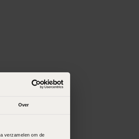
Over
data verzamelen om de