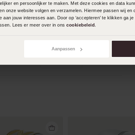
05-06-2025 - Anneke N.
ijker en persoonlijker te maken. Met deze cookies en data kunn
iten onze website volgen en verzamelen. Hiermee passen wij en 
Nvt
 aan jouw interesses aan. Door op ‘accepteren’ te klikken ga je
assen. Lees er meer over in ons
cookiebeleid
.
21-03-2025 - Fiona Van Van d.
Aanpassen
Toon meer