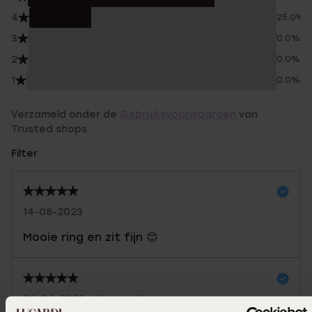
4
25.0%
3
0.0%
2
0.0%
1
0.0%
Verzameld onder de
Gebruiksvoorwaarden
van
Trusted shops
Filter
14-08-2023
Mooie ring en zit fijn 😊
26-04-2023 - Yvonne V.