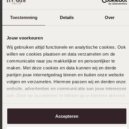
Toestemming
Details
Over
16-04-2023 - T. N.
Jouw voorkeuren
Toon meer
Wij gebruiken altijd functionele en analytische cookies. Ook
willen we cookies plaatsen en data verzamelen om de
communicatie naar jou makkelijker en persoonlijker te
maken. Met deze cookies en data kunnen wij en derde
Selecteer maat & bestel
partijen jouw internetgedrag binnen en buiten onze website
volgen en verzamelen. Hiermee passen wij en derden onze
Ook leuk voor jou
website, advertenties en communicatie aan jouw interesses
aan. Door op ‘accepteren’ te klikken ga je hiermee akkoord.
Je kunt je voorkeuren altijd weer aanpassen. Lees er meer
over in ons
cookiebeleid
.
Accepteren