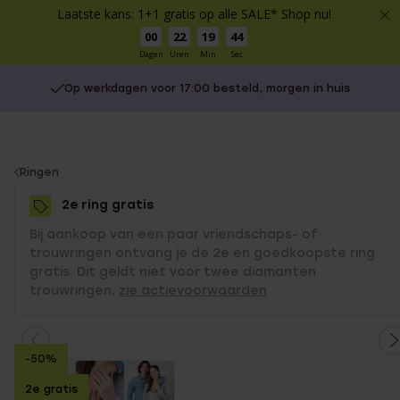
Laatste kans: 1+1 gratis op alle SALE* Shop nu!
00
22
19
44
Dagen
Uren
Min
Sec
Op werkdagen voor 17:00 besteld, morgen in huis
You
Ringen
are
2e ring gratis
here:
Bij aankoop van een paar vriendschaps- of
trouwringen ontvang je de 2e en goedkoopste ring
gratis. Dit geldt niet voor twee diamanten
trouwringen,
zie actievoorwaarden
-50%
2e gratis