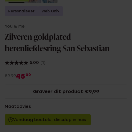
Personaliseer
Web Only
You & Me
Zilveren goldplated
herenliefdesring San Sebastian
5.00
(1)
45
00
89.99
Graveer dit product €9,99
Maatadvies
Vandaag besteld, dinsdag in huis