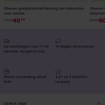
Zilveren goldplated liefdesring San Sebastian
Zilveren
voor dames
Salaman
40
5
00
79.99
99.99
Op werkdagen voor 17:00
14 dagen retourneren
besteld, morgen in huis
Gratis verzending vanaf
4,67 uit 5 (82.000+
€49
reviews)
Direct naar