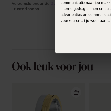
communicatie naar jou makkel
Verzameld onder de
Gebruiksvoorwaarden
van
internetgedrag binnen en bu
Trusted shops
advertenties en communicatie
voorkeuren altijd weer aanp
Ook leuk voor jou