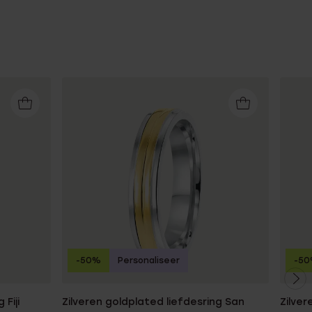
-50%
Personaliseer
-5
Fiji
Zilveren goldplated liefdesring San
Zilver