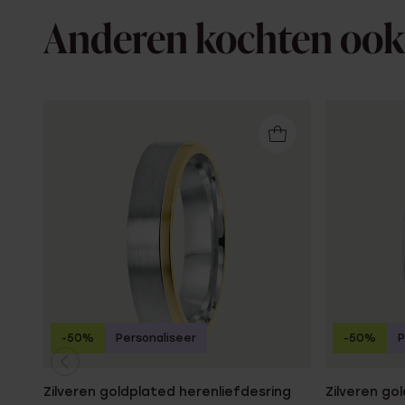
Anderen kochten ook
-50%
Personaliseer
-50%
P
Zilveren goldplated herenliefdesring
Zilveren go