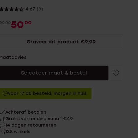
4.67
(3)
50
00
99.99
Graveer dit product €9,99
Maatadvies
Selecteer maat & bestel
Voor 17:00 besteld, morgen in huis
Achteraf betalen
Gratis verzending vanaf €49
14 dagen retourneren
138 winkels