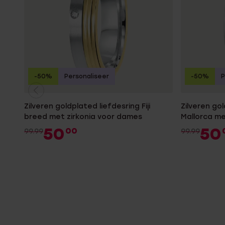
-50%
Personaliseer
-50%
P
Zilveren goldplated liefdesring Fiji
Zilveren go
breed met zirkonia voor dames
Mallorca me
50
50
00
99.99
99.99