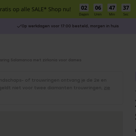
02
06
47
36
 gratis op alle SALE* Shop nu!
Dagen
Uren
Min
Sec
LE
Schitterprijzen
Nieuw
Bestsellers
Cadeaus
Inspiratie
Gaatjes
Op werkdagen voor 17:00 besteld, morgen in huis
S
MATERIAAL
STIJL
llen
Stacking
9 karaat
Statement
mbanden
14 karaat goud
Bridal
esring Salamanca met zirkonia voor dames
18 karaat goud
Basics
r Own
Zilver
Vintage
endschaps- of trouwringen ontvang je de 2e en
es
Stainless steel
onder € 30
 geldt niet voor twee diamanten trouwringen,
zie
Diamant
UITGELICHT
tussen € 30 en € 50
isch
tussen € 50 en € 100
Gaatjes schieten
Charms
vanaf € 100
Oorpiercen
Piercings
Naam oorbellen