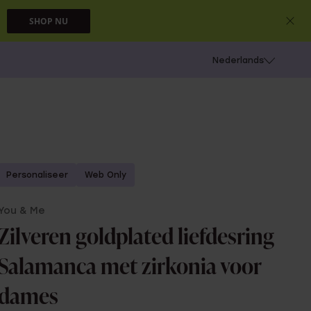
SHOP NU
 schieten
Nederlands
Personaliseer
Web Only
You & Me
Zilveren goldplated liefdesring
Salamanca met zirkonia voor
dames