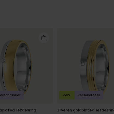
ersonaliseer
-50%
Personaliseer
ldplated liefdesring
Zilveren goldplated liefdesring 