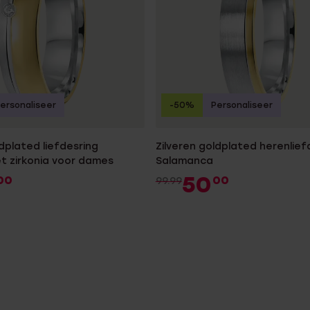
ersonaliseer
-50%
Personaliseer
ldplated liefdesring
Zilveren goldplated herenlief
t zirkonia voor dames
Salamanca
50
00
00
99.99