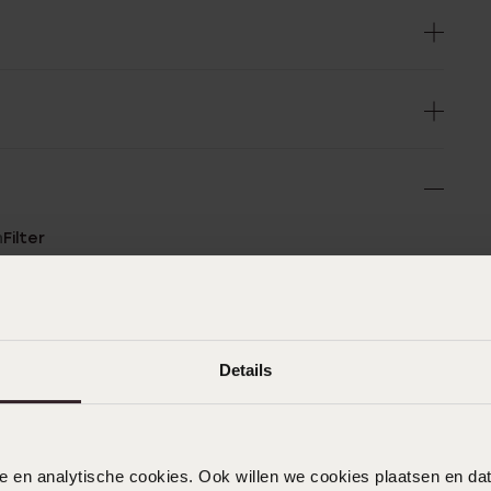
n
Filter
%
21-02-2024
0%
Details
Mooie ring alleen jammer dat het
%
zilveren gedeelte mat is. Wel mooie
%
diamantjes
%
nele en analytische cookies. Ook willen we cookies plaatsen en 