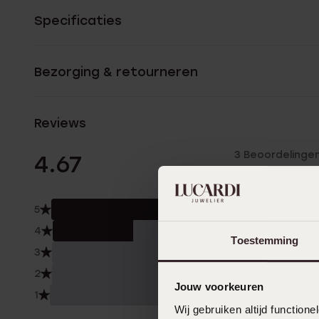
Specificaties
Bezorging & retourneren
Reviews
3 Beoordelinge
4.67
5
67.0
4
33.
Toestemming
3
0.0
2
0.0
Jouw voorkeuren
1
0.0
Wij gebruiken altijd functio