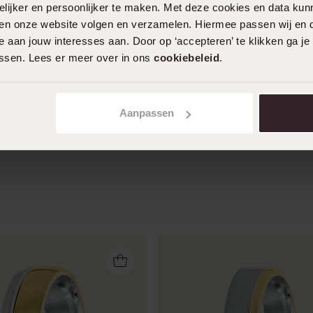
ijker en persoonlijker te maken. Met deze cookies en data kunn
05-01-2024 - Hanneke V.
iten onze website volgen en verzamelen. Hiermee passen wij en 
 aan jouw interesses aan. Door op ‘accepteren’ te klikken ga je
assen. Lees er meer over in ons
cookiebeleid
.
20-09-2023
Aanpassen