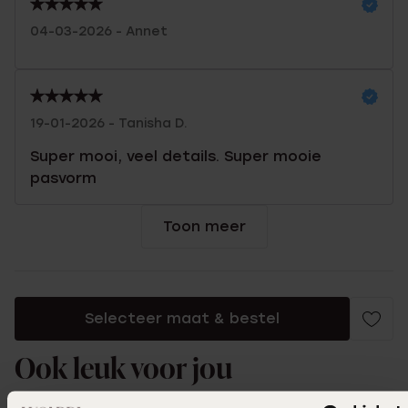
04-03-2026 - Annet
19-01-2026 - Tanisha D.
Super mooi, veel details. Super mooie
pasvorm
Toon meer
Selecteer maat & bestel
Ook leuk voor jou