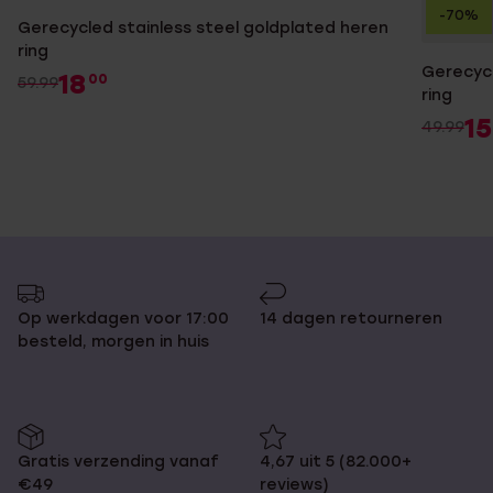
-70%
Gerecycled stainless steel goldplated heren
ring
Gerecycl
18
00
59.99
ring
15
49.99
Op werkdagen voor 17:00
14 dagen retourneren
besteld, morgen in huis
Gratis verzending vanaf
4,67 uit 5 (82.000+
€49
reviews)