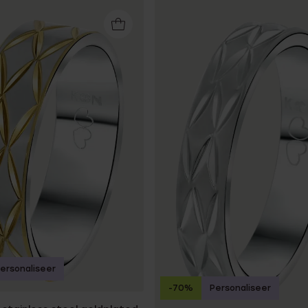
ersonaliseer
-70%
Personaliseer