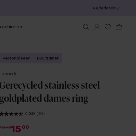
Nederlands
 schieten
Personaliseer
Duurzamer
Lucardi
Gerecycled stainless steel
goldplated dames ring
4.30
(10)
15
00
49.99