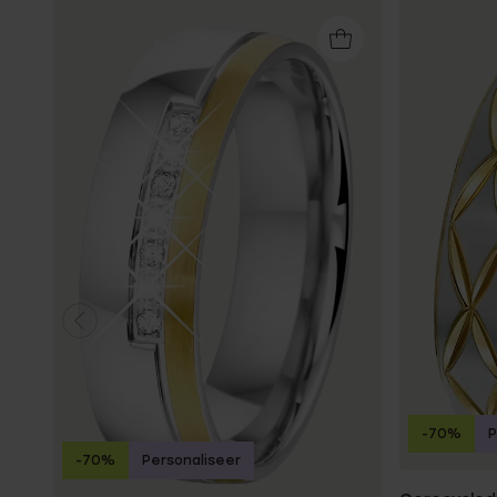
-70%
P
-70%
Personaliseer