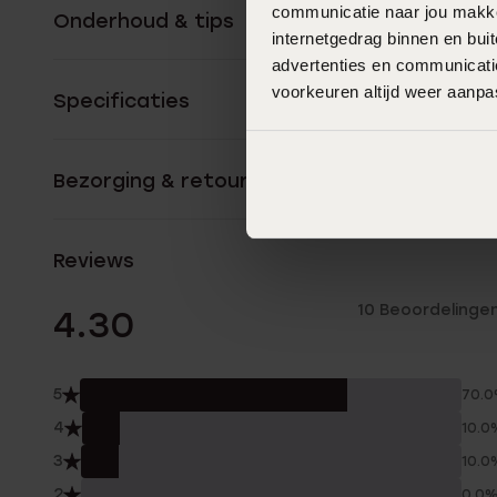
communicatie naar jou makkel
Onderhoud & tips
internetgedrag binnen en bu
advertenties en communicatie
voorkeuren altijd weer aanp
Specificaties
Bezorging & retourneren
Reviews
10 Beoordelinge
4.30
5
70.
4
10.0
3
10.0
2
0.0