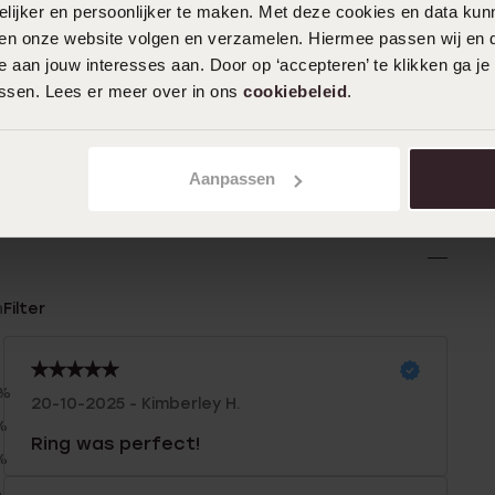
ijker en persoonlijker te maken. Met deze cookies en data kunn
iten onze website volgen en verzamelen. Hiermee passen wij en 
 aan jouw interesses aan. Door op ‘accepteren’ te klikken ga je
assen. Lees er meer over in ons
cookiebeleid
.
Aanpassen
n
Filter
0%
20-10-2025 - Kimberley H.
%
Ring was perfect!
%
%