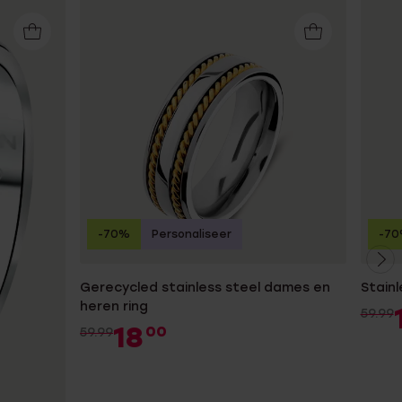
-70%
Personaliseer
-7
Gerecycled stainless steel dames en
Stainl
heren ring
59.99
18
00
59.99