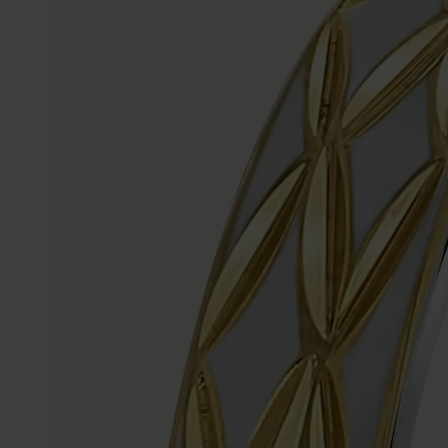
sieraden
Myla
Enkelbandjes
Trouwringen
Accessoires
Piercings