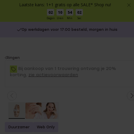
Laatste kans: 1+1 gratis op alle SALE* Shop nu!
02
10
54
02
Dagen
Uren
Min
Sec
Op werkdagen voor 17:00 besteld, morgen in huis
You
Ringen
are
Bij aankoop van 1 trouwring ontvang je 20%
here:
korting,
zie actievoorwaarden
Duurzamer
Web Only