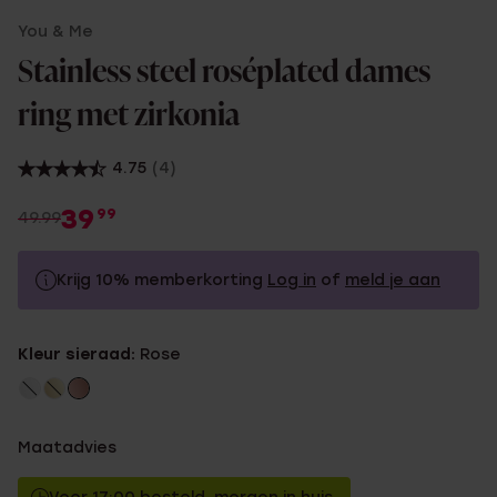
You & Me
Stainless steel roséplated dames
ring met zirkonia
4.75
(4)
39
99
49.99
Krijg 10% memberkorting
Log in
of
meld je aan
49.99
Zonder memberkorting
Kleur sieraad:
Rose
44.99
Met memberkorting
Maatadvies