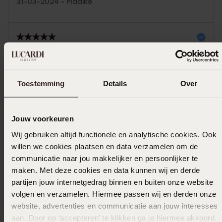
31-03-2024 - Maaike
01-01-2024 - Kevin G.
Toestemming
Details
Over
27-12-2023 - Christian M.
Jouw voorkeuren
Mooie ring van goede kwaliteit.
Wij gebruiken altijd functionele en analytische cookies. Ook
Toon meer
willen we cookies plaatsen en data verzamelen om de
communicatie naar jou makkelijker en persoonlijker te
maken. Met deze cookies en data kunnen wij en derde
partijen jouw internetgedrag binnen en buiten onze website
volgen en verzamelen. Hiermee passen wij en derden onze
Selecteer maat & bestel
website, advertenties en communicatie aan jouw interesses
aan. Door op ‘accepteren’ te klikken ga je hiermee akkoord.