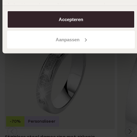
Ook leuk voor jou
Je kunt je voorkeuren altijd weer aanpassen. Lees er meer
over in ons
cookiebeleid
.
Accepteren
Aanpassen
-70%
Personaliseer