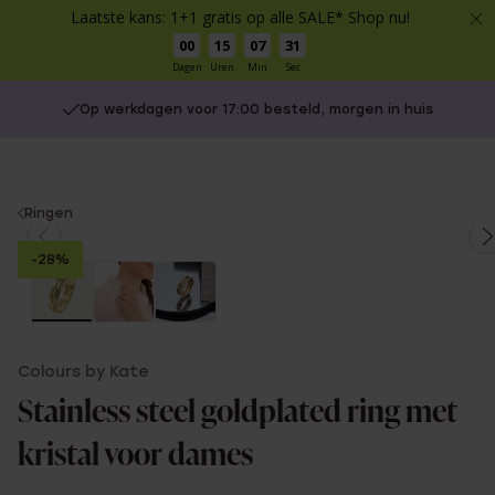
Laatste kans: 1+1 gratis op alle SALE* Shop nu!
00
15
07
30
Dagen
Uren
Min
Sec
Op werkdagen voor 17:00 besteld, morgen in huis
You
Ringen
are
-28%
here:
Colours by Kate
Stainless steel goldplated ring met
kristal voor dames