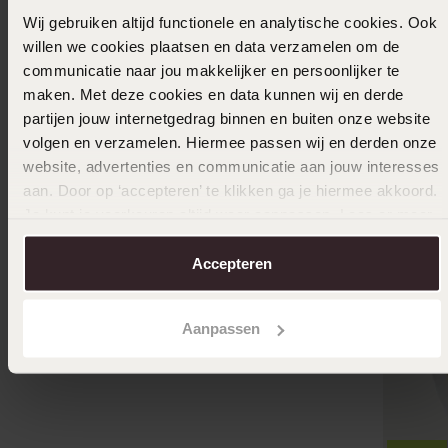
Wij gebruiken altijd functionele en analytische cookies. Ook
willen we cookies plaatsen en data verzamelen om de
communicatie naar jou makkelijker en persoonlijker te
maken. Met deze cookies en data kunnen wij en derde
partijen jouw internetgedrag binnen en buiten onze website
volgen en verzamelen. Hiermee passen wij en derden onze
website, advertenties en communicatie aan jouw interesses
aan. Door op ‘accepteren’ te klikken ga je hiermee akkoord.
Duurzamer
Je kunt je voorkeuren altijd weer aanpassen. Lees er meer
over in ons
cookiebeleid
.
Stainless steel roséplated dames ring met
Accepteren
zirkonia
39
99
49.99
Aanpassen