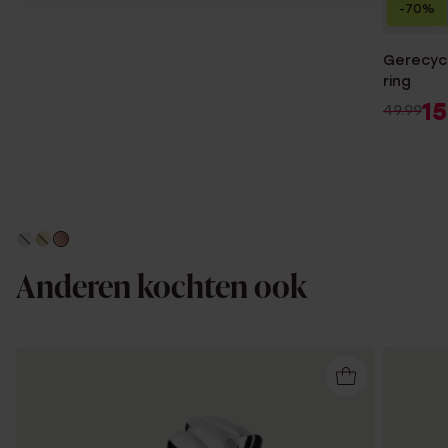
-70%
Gerecycl
ring
15
49.99
Anderen kochten ook