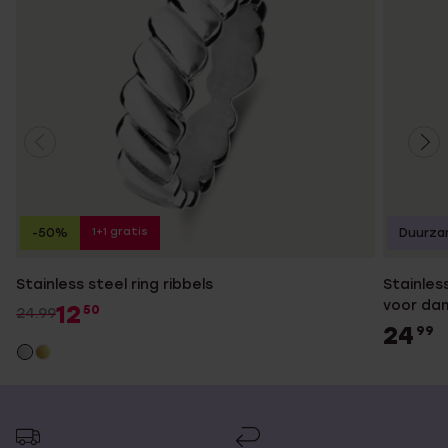
1+1 gratis
-50%
Duurza
Stainless steel ring ribbels
Stainles
voor da
12
50
24.99
24
99