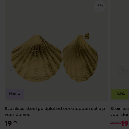
Nieuw
-33%
Stainless steel goldplated oorknoppen schelp
Stainles
voor dames
voor da
19
19
99
29.99