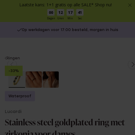
Laatste kans: 1+1 gratis op alle SALE* Shop nu!
00
12
17
41
Dagen
Uren
Min
Sec
Op werkdagen voor 17:00 besteld, morgen in huis
You
Ringen
are
-33%
here:
Waterproof
Lucardi
Stainless steel goldplated ring met
zirkonia voor dames