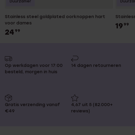
Duurzamer
Duurza
Stainless steel goldplated oorknoppen hart
Stainles
voor dames
19
99
24
99
Op werkdagen voor 17:00
14 dagen retourneren
besteld, morgen in huis
Gratis verzending vanaf
4,67 uit 5 (82.000+
€49
reviews)