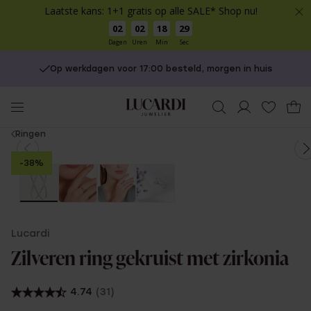
Laatste kans: 1+1 gratis op alle SALE* Shop nu!
02
02
18
29
Dagen
Uren
Min
Sec
Op werkdagen voor 17:00 besteld, morgen in huis
You
Ringen
are
-38%
here:
Lucardi
Zilveren ring gekruist met zirkonia
4.74
(31)