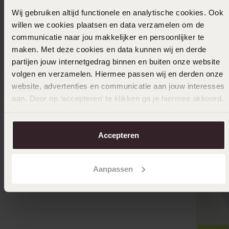
Wij gebruiken altijd functionele en analytische cookies. Ook
willen we cookies plaatsen en data verzamelen om de
communicatie naar jou makkelijker en persoonlijker te
maken. Met deze cookies en data kunnen wij en derde
partijen jouw internetgedrag binnen en buiten onze website
volgen en verzamelen. Hiermee passen wij en derden onze
website, advertenties en communicatie aan jouw interesses
aan. Door op ‘accepteren’ te klikken ga je hiermee akkoord.
Duurzamer
Je kunt je voorkeuren altijd weer aanpassen. Lees er meer
over in ons
cookiebeleid
.
Stainless steel roséplated dames ring met
Accepteren
zirkonia
39
99
49.99
Aanpassen