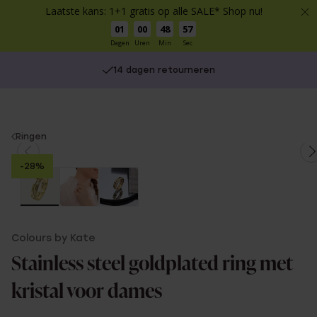
Laatste kans: 1+1 gratis op alle SALE* Shop nu!
01
00
48
57
Dagen
Uren
Min
Sec
14 dagen retourneren
You
Ringen
are
-28%
here:
Colours by Kate
Stainless steel goldplated ring met
kristal voor dames