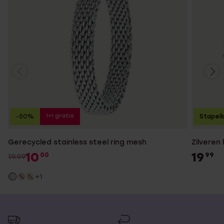
1+1 gratis
-50%
Stapelk
Gerecycled stainless steel ring mesh
Zilveren
10
19
00
99
19.99
+1