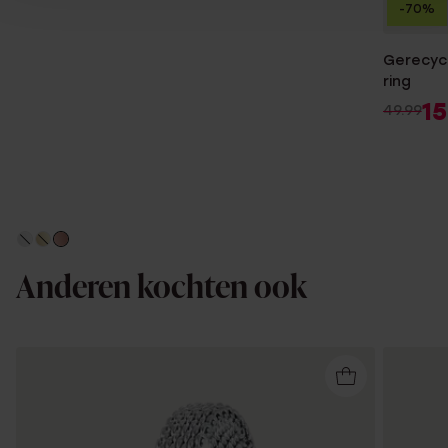
-70%
Gerecycl
ring
15
49.99
Anderen kochten ook