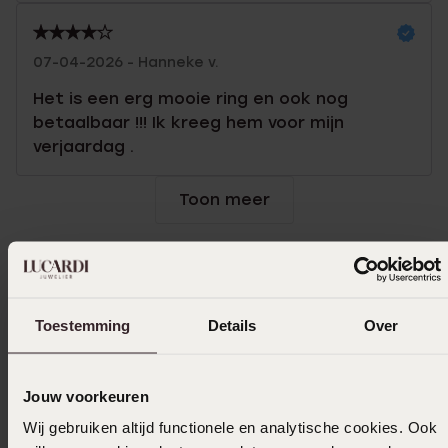
07-04-2026 - Hanneke v.
Het is een erg mooie ring en ook nog
betaalbaar !!! Ik kreeg hem voor mijn
verjaardag .
Toon meer
Selecteer maat & bestel
Toestemming
Details
Over
Ook leuk voor jou
Jouw voorkeuren
Wij gebruiken altijd functionele en analytische cookies. Ook