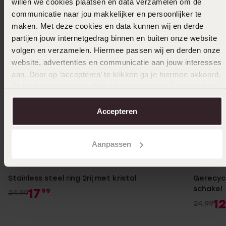
willen we cookies plaatsen en data verzamelen om de
communicatie naar jou makkelijker en persoonlijker te
maken. Met deze cookies en data kunnen wij en derde
partijen jouw internetgedrag binnen en buiten onze website
volgen en verzamelen. Hiermee passen wij en derden onze
website, advertenties en communicatie aan jouw interesses
aan. Door op ‘accepteren’ te klikken ga je hiermee akkoord.
Je kunt je voorkeuren altijd weer aanpassen. Lees er meer
over in ons
cookiebeleid
.
Accepteren
Aanpassen
Bestseller
-28%
-50%
Stainless steel ring 2rij met kristal
Gerecycl
schakel
17
99
24.99
12
24.99