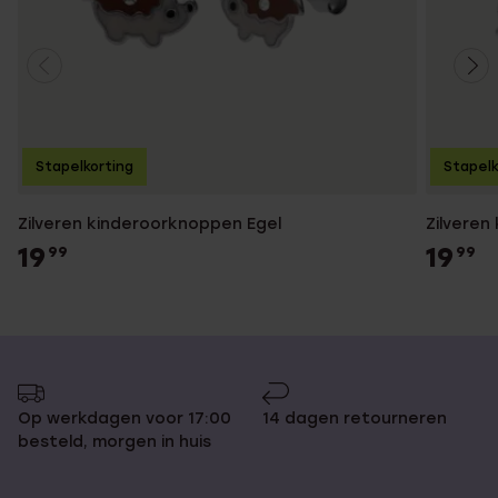
Stapelkorting
Stapelk
Zilveren kinderoorknoppen Egel
Zilveren
19
19
99
99
Op werkdagen voor 17:00
14 dagen retourneren
besteld, morgen in huis