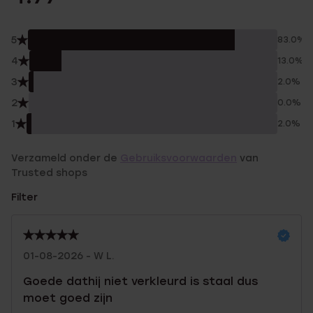
5
83.0%
4
13.0%
3
2.0%
2
0.0%
1
2.0%
Verzameld onder de
Gebruiksvoorwaarden
van
Trusted shops
Filter
01-08-2026 - W L.
Goede dathij niet verkleurd is staal dus
moet goed zijn