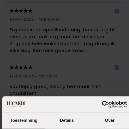
10-07-2026 - Marielle D.
Erg mooie en opvallende ring, ben er erg blij
mee, staat ook erg mooi om de vinger...
Krijg ook hele leuke reacties... ring draag ik
elke dag! Een hele goede koop!!
17-06-2026 - Marina G.
Voorlopig goed, zolang het maar niet
afschilfert
Toon meer
Toestemming
Details
Over