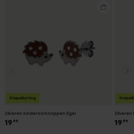
Stapelkorting
Stapelk
Zilveren kinderoorknoppen Egel
Zilveren
19
19
99
99