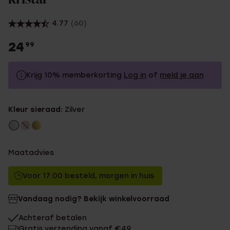
4.77
(60)
24
99
Krijg 10% memberkorting
Log in
of
meld je aan
24.99
Zonder memberkorting
Kleur sieraad:
Zilver
22.49
Met memberkorting
Maatadvies
Voor 17:00 besteld, morgen in huis
Vandaag nodig? Bekijk winkelvoorraad
Achteraf betalen
Gratis verzending vanaf €49