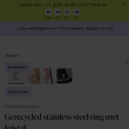
Laatste kans: 1+1 gratis op alle SALE* Shop nu!
02
14
27
18
Dagen
Uren
Min
Sec
Op werkdagen voor 17:00 besteld, morgen in huis
You
Ringen
are
Bestseller
here:
Duurzamer
Colours by Kate
Gerecycled stainless steel ring met
kristal