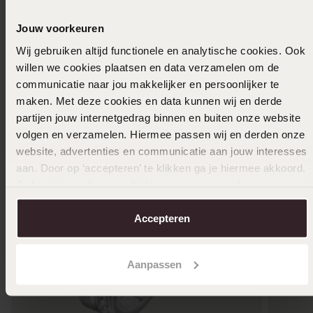
Selecteer maat & bestel
Jouw voorkeuren
Wij gebruiken altijd functionele en analytische cookies. Ook
Ook leuk voor jou
willen we cookies plaatsen en data verzamelen om de
communicatie naar jou makkelijker en persoonlijker te
maken. Met deze cookies en data kunnen wij en derde
partijen jouw internetgedrag binnen en buiten onze website
volgen en verzamelen. Hiermee passen wij en derden onze
website, advertenties en communicatie aan jouw interesses
aan. Door op ‘accepteren’ te klikken ga je hiermee akkoord.
Je kunt je voorkeuren altijd weer aanpassen. Lees er meer
over in ons
cookiebeleid
.
Accepteren
Aanpassen