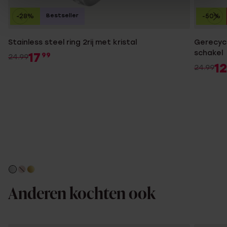
Bestseller
-28%
-50%
Stainless steel ring 2rij met kristal
Gerecycl
schakel
17
99
24.99
12
24.99
Anderen kochten ook