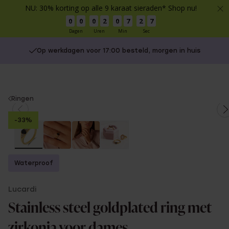
NU: 30% korting op alle 9 karaat sieraden* Shop nu!
0
0
0
2
0
7
2
6
Dagen
Uren
Min
Sec
Op werkdagen voor 17:00 besteld, morgen in huis
You
Ringen
are
-33%
here:
Waterproof
Lucardi
Stainless steel goldplated ring met
zirkonia voor dames