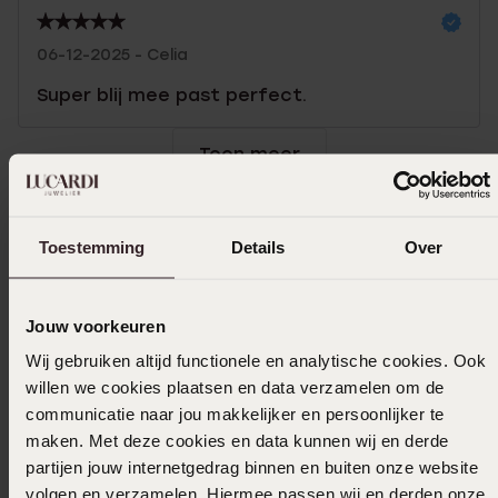
06-12-2025 - Celia
Super blij mee past perfect.
Toon meer
Toestemming
Details
Over
Selecteer maat & bestel
Ook leuk voor jou
Jouw voorkeuren
Wij gebruiken altijd functionele en analytische cookies. Ook
willen we cookies plaatsen en data verzamelen om de
communicatie naar jou makkelijker en persoonlijker te
maken. Met deze cookies en data kunnen wij en derde
partijen jouw internetgedrag binnen en buiten onze website
volgen en verzamelen. Hiermee passen wij en derden onze