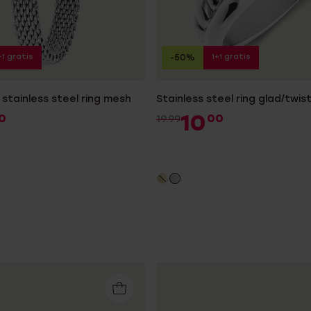
+1 gratis
1+1 gratis
-50%
stainless steel ring mesh
Stainless steel ring glad/twis
10
0
00
19.99