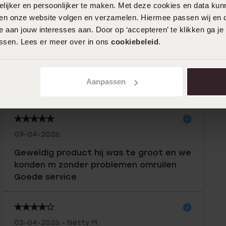
ijker en persoonlijker te maken. Met deze cookies en data kunn
iten onze website volgen en verzamelen. Hiermee passen wij en 
n
Filter
 aan jouw interesses aan. Door op ‘accepteren’ te klikken ga je
assen. Lees er meer over in ons
cookiebeleid
.
%
16-05-2026 - Henny S.
0%
Aanpassen
Er vielen al snel steentjes eruit
%
%
%
09-04-2026
Geweldig product hij was te groot en we
konden m zonder problemen omruilen
Goede service
03-04-2026 - Netty M.