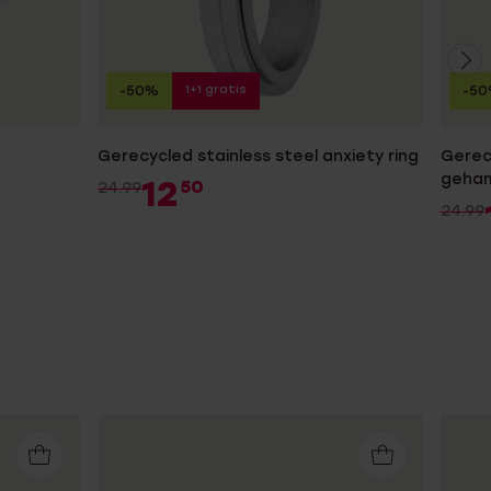
1+1 gratis
-50%
-5
t
Gerecycled stainless steel anxiety ring
Gerecy
geha
12
50
24.99
24.99