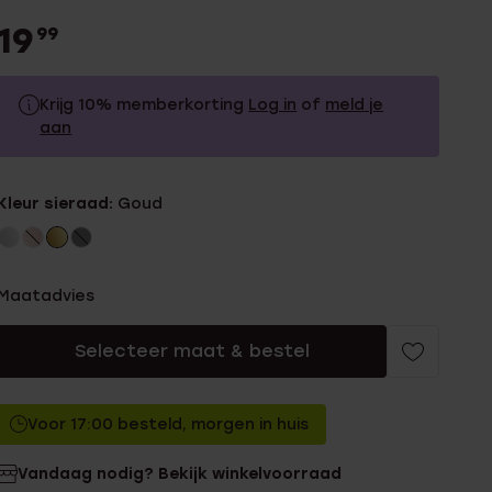
19
99
Krijg 10% memberkorting
Log in
of
meld je
aan
19.99
Zonder memberkorting
Kleur sieraad:
Goud
17.99
Met memberkorting
Maatadvies
Selecteer maat & bestel
Voor 17:00 besteld, morgen in huis
Vandaag nodig? Bekijk winkelvoorraad