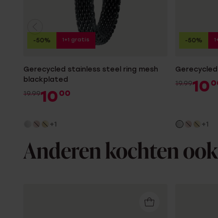
1+1 gratis
1
-50%
-50%
Gerecycled stainless steel ring mesh
Gerecycled 
blackplated
10
0
19.99
10
00
19.99
+1
+1
Anderen kochten ook