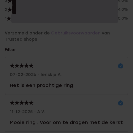
3
4.0%
2
4.0%
1
0.0%
Verzameld onder de
Gebruiksvoorwaarden
van
Trusted shops
Filter
07-02-2026 - Ienskje A.
Het is een prachtige ring
11-12-2025 - A V.
Mooie ring . Voor om te dragen met de kerst