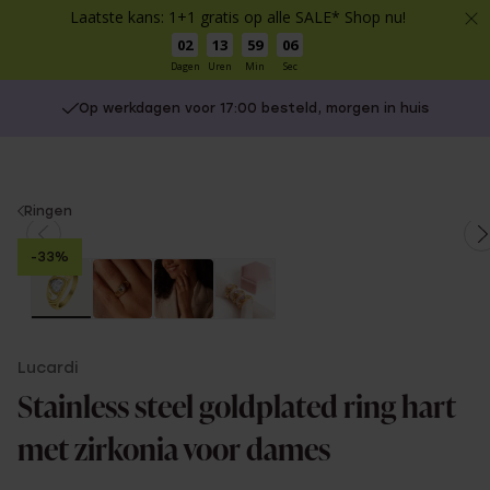
Laatste kans: 1+1 gratis op alle SALE* Shop nu!
02
13
59
06
Dagen
Uren
Min
Sec
Op werkdagen voor 17:00 besteld, morgen in huis
You
Ringen
are
-33%
here:
Lucardi
Stainless steel goldplated ring hart
met zirkonia voor dames