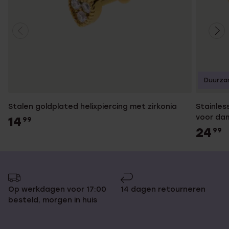
Duurza
Stalen goldplated helixpiercing met zirkonia
Stainles
voor da
14
99
24
99
Op werkdagen voor 17:00
14 dagen retourneren
besteld, morgen in huis