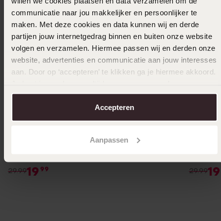
willen we cookies plaatsen en data verzamelen om de
communicatie naar jou makkelijker en persoonlijker te
maken. Met deze cookies en data kunnen wij en derde
partijen jouw internetgedrag binnen en buiten onze website
volgen en verzamelen. Hiermee passen wij en derden onze
website, advertenties en communicatie aan jouw interesses
aan. Door op ‘accepteren’ te klikken ga je hiermee akkoord.
Je kunt je voorkeuren altijd weer aanpassen. Lees er meer
over in ons
cookiebeleid
.
Accepteren
-33%
Waterproof
-33%
Aanpassen
Stainless steel goldplated ring bloem voor
Stainles
dames
voor da
19
19
99
29.99
29.99