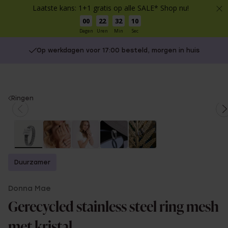
Laatste kans: 1+1 gratis op alle SALE* Shop nu!
00
22
32
10
Dagen
Uren
Min
Sec
Op werkdagen voor 17:00 besteld, morgen in huis
You
Ringen
are
here:
Duurzamer
Donna Mae
Gerecycled stainless steel ring mesh
met kristal