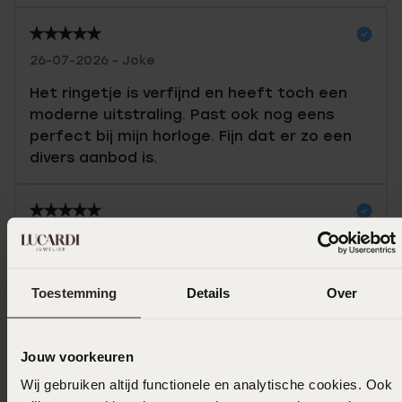
26-07-2026 - Joke
Het ringetje is verfijnd en heeft toch een
moderne uitstraling. Past ook nog eens
perfect bij mijn horloge. Fijn dat er zo een
divers aanbod is.
10-03-2026 - Brenda v.
Toestemming
Details
Over
Toon meer
Jouw voorkeuren
Wij gebruiken altijd functionele en analytische cookies. Ook
Selecteer maat & bestel