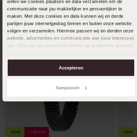
willen we cookies plaatsen en data verzamelen om de
communicatie naar jou makkelijker en persoonlijker te
Ook leuk voor jou
maken. Met deze cookies en data kunnen wij en derde
partijen jouw internetgedrag binnen en buiten onze website
volgen en verzamelen. Hiermee passen wij en derden onze
website, advertenties en communicatie aan jouw interesses
aan. Door op ‘accepteren’ te klikken ga je hiermee akkoord.
Je kunt je voorkeuren altijd weer aanpassen. Lees er meer
over in ons
cookiebeleid
.
Accepteren
Aanpassen
1+1 gratis
-50%
-50%