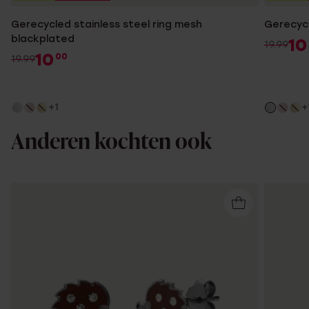
Gerecycled stainless steel ring mesh
Gerecycl
blackplated
10
19.99
10
00
19.99
+1
+
Anderen kochten ook