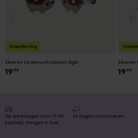
Stapelkorting
Stapelk
Zilveren kinderoorknoppen Egel
Zilveren
19
19
99
99
Op werkdagen voor 17:00
14 dagen retourneren
besteld, morgen in huis