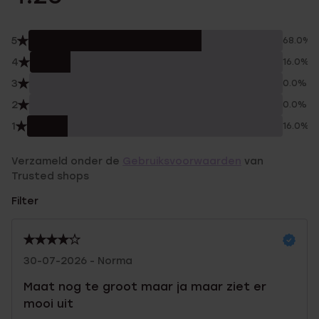
5
68.0%
4
16.0%
3
0.0%
2
0.0%
1
16.0%
Verzameld onder de
Gebruiksvoorwaarden
van
Trusted shops
Filter
30-07-2026 - Norma
Maat nog te groot maar ja maar ziet er
mooi uit