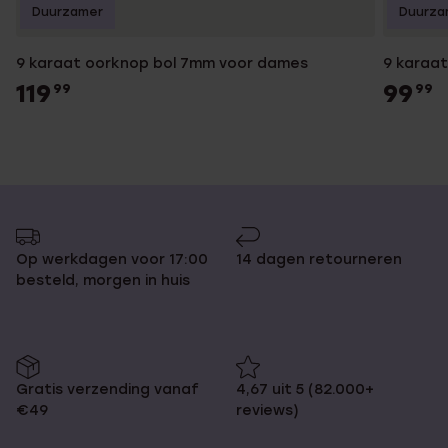
Duurzamer
Duurza
9 karaat oorknop bol 7mm voor dames
9 karaa
119
99
99
99
Op werkdagen voor 17:00
14 dagen retourneren
besteld, morgen in huis
Gratis verzending vanaf
4,67 uit 5 (82.000+
€49
reviews)