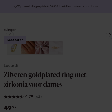
Op werkdagen voor 17:00 besteld, morgen in huis
You
Ringen
are
Bestseller
here:
Lucardi
Zilveren goldplated ring met
zirkonia voor dames
4.79
(62)
49
99