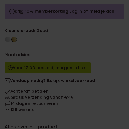
Krijg 10% memberkorting
Log in
of
meld je aan
49.99
Zonder memberkorting
Kleur sieraad:
Goud
44.99
Met memberkorting
Maatadvies
Voor 17:00 besteld, morgen in huis
Vandaag nodig? Bekijk winkelvoorraad
Achteraf betalen
Gratis verzending vanaf €49
14 dagen retourneren
138 winkels
Alles over dit product