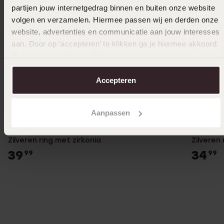
partijen jouw internetgedrag binnen en buiten onze website
volgen en verzamelen. Hiermee passen wij en derden onze
website, advertenties en communicatie aan jouw interesses
aan. Door op ‘accepteren’ te klikken ga je hiermee akkoord.
Je kunt je voorkeuren altijd weer aanpassen. Lees er meer
over in ons
cookiebeleid
.
Accepteren
Aanpassen
Zilveren ring met zirkonia
Zilveren 
39
34
99
99