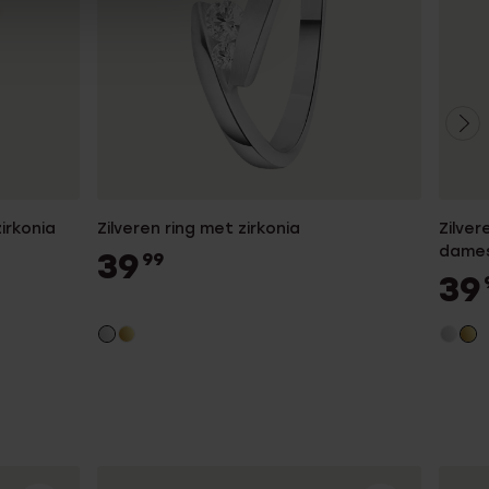
irkonia
Zilveren ring met zirkonia
Zilver
dame
39
99
39