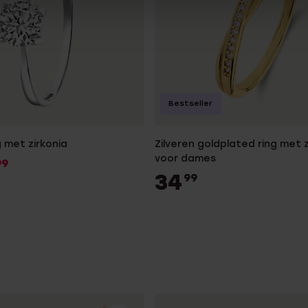
Bestseller
g met zirkonia
Zilveren goldplated ring met z
voor dames
99
34
99