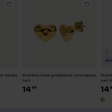
Wat
oor dames
Stainless steel goldplated oorknoppen
Stainl
hart
met z
14
14
99