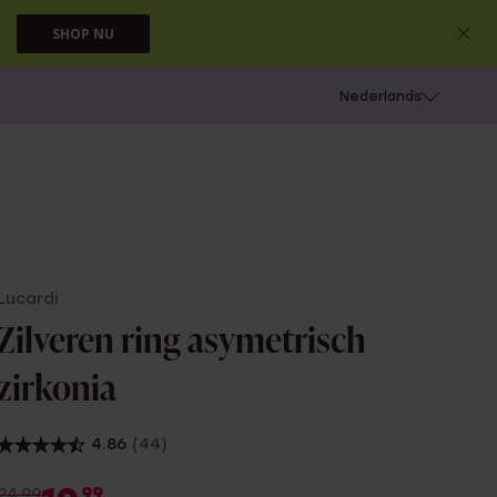
SHOP NU
 schieten
Nederlands
Lucardi
Zilveren ring asymetrisch
zirkonia
4.86
(44)
99
24.99