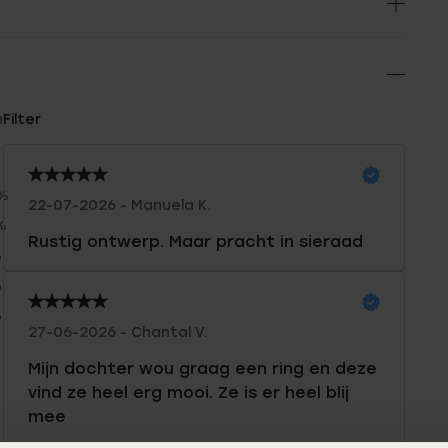
n
Filter
0%
22-07-2026 - Manuela K.
%
Rustig ontwerp. Maar pracht in sieraad
%
%
%
27-06-2026 - Chantal V.
Mijn dochter wou graag een ring en deze
vind ze heel erg mooi. Ze is er heel blij
mee