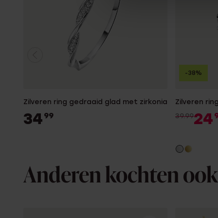
-38%
Zilveren ring gedraaid glad met zirkonia
Zilveren rin
34
24
99
39.99
Anderen kochten ook