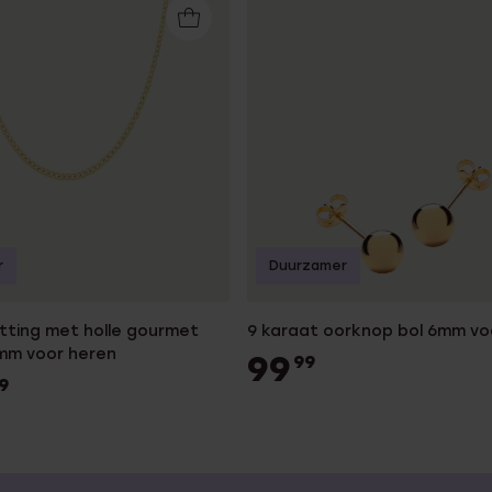
r
Duurzamer
tting met holle gourmet
9 karaat oorknop bol 6mm v
7mm voor heren
99
99
9