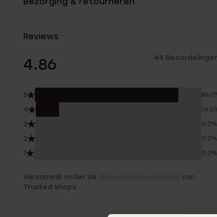
Bezorging & retourneren
Reviews
44 Beoordelinge
4.86
5
86.
4
14.0
3
0.0
2
0.0
1
0.0
Verzameld onder de
Gebruiksvoorwaarden
van
Trusted shops