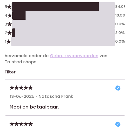
5
84.0%
4
13.0%
3
0.0%
2
3.0%
1
0.0%
Verzameld onder de
Gebruiksvoorwaarden
van
Trusted shops
Filter
13-06-2026 - Natascha Frank
Mooi en betaalbaar.