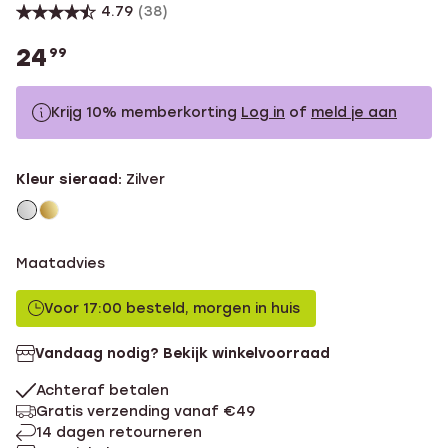
4.79
(38)
24
99
Krijg 10% memberkorting
Log in
of
meld je aan
24.99
Zonder memberkorting
Kleur sieraad:
Zilver
22.49
Met memberkorting
Maatadvies
Voor 17:00 besteld, morgen in huis
Vandaag nodig? Bekijk winkelvoorraad
Achteraf betalen
Gratis verzending vanaf €49
14 dagen retourneren