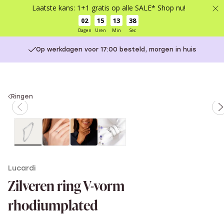
Laatste kans: 1+1 gratis op alle SALE* Shop nu!
02
15
13
38
Dagen
Uren
Min
Sec
Op werkdagen voor 17:00 besteld, morgen in huis
You
Ringen
are
here:
Lucardi
Zilveren ring V-vorm
rhodiumplated