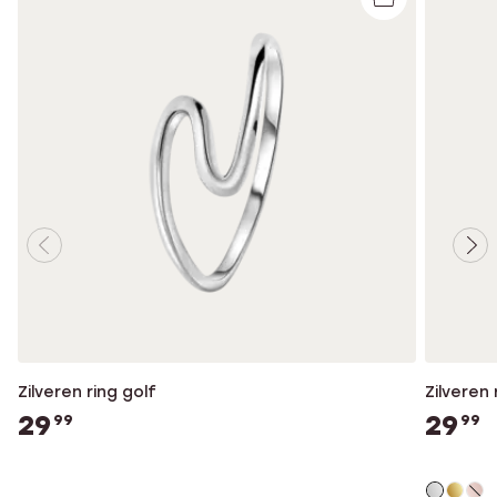
Zilveren ring golf
Zilveren 
29
29
99
99