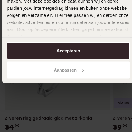
maken. Met deze cookies en data kunnen wij en derde
partijen jouw internetgedrag binnen en buiten onze website
volgen en verzamelen. Hiermee passen wij en derden onze
website, advertenties en communicatie aan jouw interesses
aan. Door op ‘accepteren’ te klikken ga je hiermee akkoord.
Je kunt je voorkeuren altijd weer aanpassen. Lees er meer
over in ons
cookiebeleid
.
Accepteren
Aanpassen
Nieuw
Zilveren ring gedraaid glad met zirkonia
Zilveren
34
39
99
99