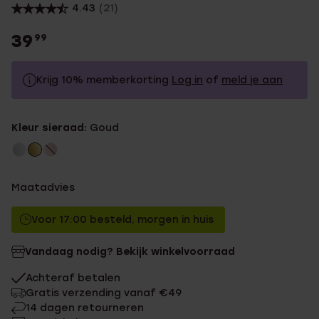
4.43
(21)
39
99
Krijg 10% memberkorting
Log in
of
meld je aan
39.99
Zonder memberkorting
Kleur sieraad:
Goud
35.99
Met memberkorting
Maatadvies
Voor 17:00 besteld, morgen in huis
Vandaag nodig? Bekijk winkelvoorraad
Achteraf betalen
Gratis verzending vanaf €49
14 dagen retourneren