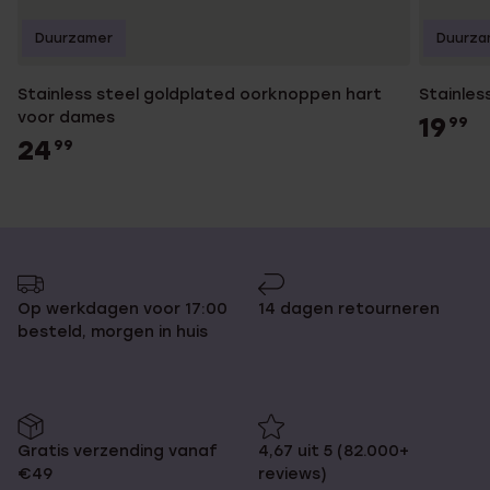
Duurzamer
Duurza
Stainless steel goldplated oorknoppen hart
Stainles
voor dames
19
99
24
99
Op werkdagen voor 17:00
14 dagen retourneren
besteld, morgen in huis
Gratis verzending vanaf
4,67 uit 5 (82.000+
€49
reviews)