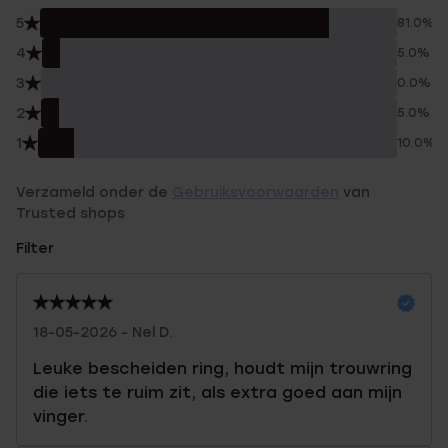
5
81.0%
4
5.0%
3
0.0%
2
5.0%
1
10.0%
Verzameld onder de
Gebruiksvoorwaarden
van
Trusted shops
Filter
18-05-2026 - Nel D.
Leuke bescheiden ring, houdt mijn trouwring
die iets te ruim zit, als extra goed aan mijn
vinger.