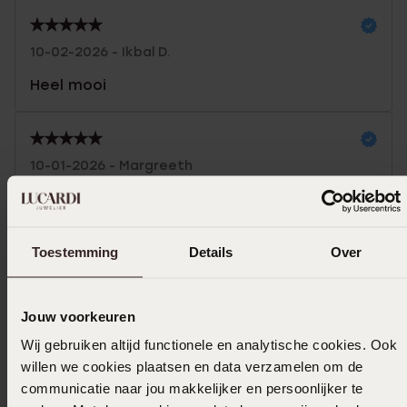
10-02-2026 - Ikbal D.
Heel mooi
10-01-2026 - Margreeth
Toon meer
Toestemming
Details
Over
Jouw voorkeuren
Selecteer maat & bestel
Wij gebruiken altijd functionele en analytische cookies. Ook
Ook leuk voor jou
willen we cookies plaatsen en data verzamelen om de
communicatie naar jou makkelijker en persoonlijker te