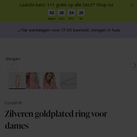
Laatste kans: 1+1 gratis op alle SALE* Shop nu!
02
20
34
25
Dagen
Uren
Min
Sec
Op werkdagen voor 17:00 besteld, morgen in huis
You
Ringen
are
here:
Lucardi
Zilveren goldplated ring voor
dames