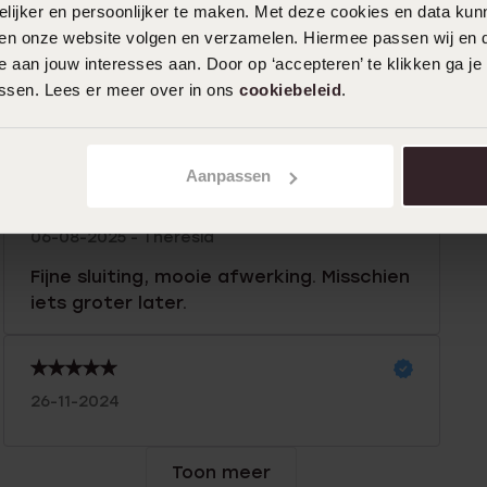
ijker en persoonlijker te maken. Met deze cookies en data kunn
iten onze website volgen en verzamelen. Hiermee passen wij en 
 aan jouw interesses aan. Door op ‘accepteren’ te klikken ga je
0%
19-02-2026 - R
assen. Lees er meer over in ons
cookiebeleid
.
%
Ik vind alles goed aan aan het nieuwe
%
product.
%
Aanpassen
%
06-08-2025 - Theresia
Fijne sluiting, mooie afwerking. Misschien
iets groter later.
26-11-2024
Toon meer