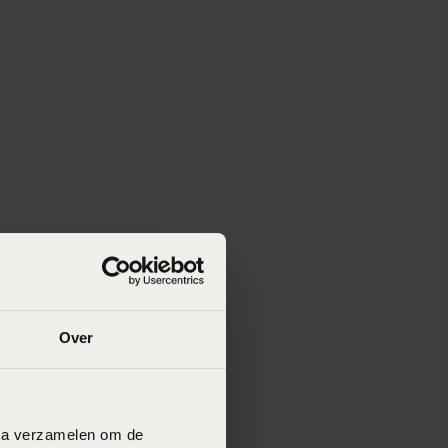
Over
data verzamelen om de