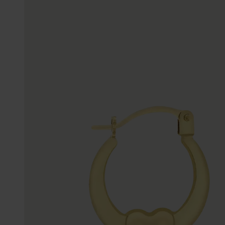
Enkelbandjes
Trouwringen
Accessoires
Piercings