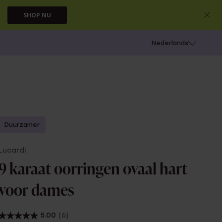
SHOP NU
 schieten
Nederlands
Duurzamer
Lucardi
9 karaat oorringen ovaal hart
voor dames
5.00
(6)