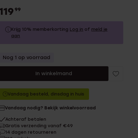
119
99
Krijg 10% memberkorting
Log in
of
meld je
aan
119.99
Zonder memberkorting
Nog 1 op voorraad
107.99
Met memberkorting
In winkelmand
Vandaag besteld, dinsdag in huis
Vandaag nodig? Bekijk winkelvoorraad
Achteraf betalen
Gratis verzending vanaf €49
14 dagen retourneren