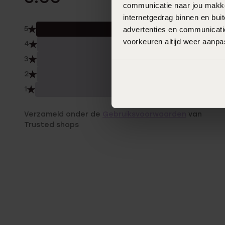
communicatie naar jou makkel
internetgedrag binnen en bu
5
advertenties en communicatie
100.
voorkeuren altijd weer aanp
4
0.0
3
0.0
2
0.0
1
0.0
Verzameld onder de
Gebruiksvoorwaarden
van
Trusted shops