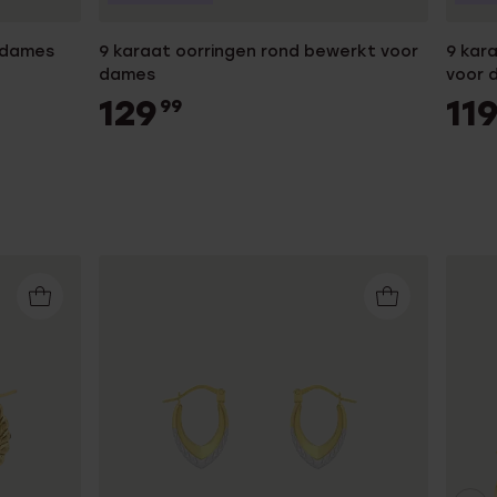
r dames
9 karaat oorringen rond bewerkt voor
9 kar
dames
voor 
129
11
99