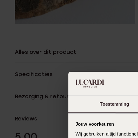
Alles over dit product
Specificaties
Bezorging & retourneren
Toestemming
Reviews
Jouw voorkeuren
6 Beoordelinge
5.00
Wij gebruiken altijd functio