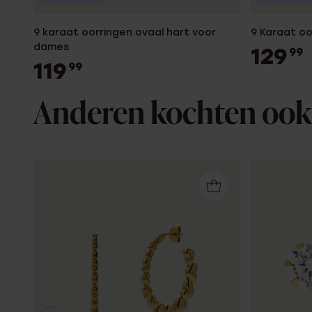
9 karaat oorringen ovaal hart voor
9 Karaat oo
dames
129
99
119
99
Anderen kochten ook