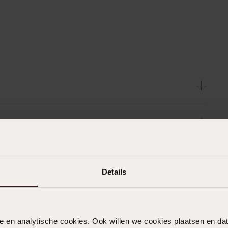
Details
n
Filter
nele en analytische cookies. Ook willen we cookies plaatsen en 