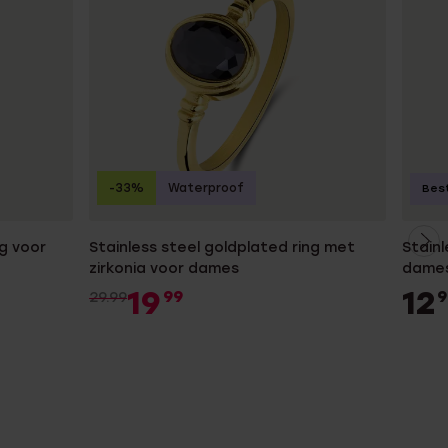
-33%
Waterproof
Best
ng voor
Stainless steel goldplated ring met
Stainl
zirkonia voor dames
dame
19
12
99
9
29.99