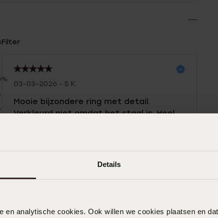
n
Filter
0%
03-03-2026 - S K.
%
Mooie bijzondere ring met detail.
%
Verkleurd niet omdat het staal is. Heel
%
fijn
%
Details
09-02-2026 - Gmb L.
nele en analytische cookies. Ook willen we cookies plaatsen en 