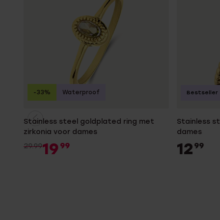
-33%
Waterproof
Bestseller
Stainless steel goldplated ring met
Stainless s
zirkonia voor dames
dames
19
12
99
99
29.99