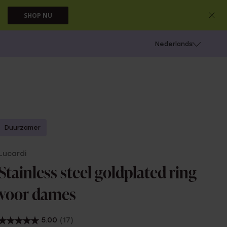
SHOP NU
 schieten
Nederlands
Duurzamer
Lucardi
Stainless steel goldplated ring
voor dames
5.00
(17)