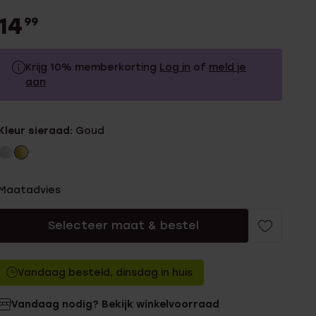
14
99
Krijg 10% memberkorting
Log in
of
meld je
aan
14.99
Zonder memberkorting
Kleur sieraad:
Goud
13.49
Met memberkorting
Maatadvies
Selecteer maat & bestel
Vandaag besteld, dinsdag in huis
Vandaag nodig? Bekijk winkelvoorraad