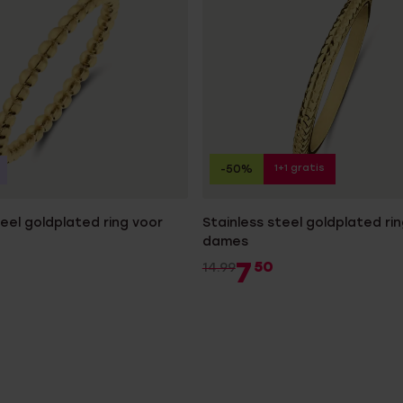
1+1 gratis
-50%
teel goldplated ring voor
Stainless steel goldplated ri
dames
7
50
14.99