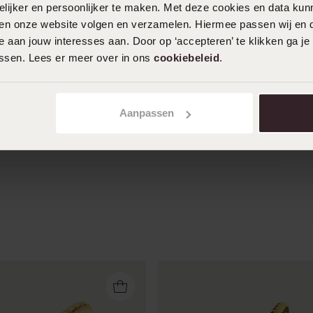
30-07-2025 - Jo-Ann
ijker en persoonlijker te maken. Met deze cookies en data kunn
iten onze website volgen en verzamelen. Hiermee passen wij en 
Een lichte en simpele ring! De design is
 aan jouw interesses aan. Door op ‘accepteren’ te klikken ga je
subtiel en daardoor mooi te combineren
assen. Lees er meer over in ons
cookiebeleid
.
met andere ringen. Ik draag hem graag
als stacker, dus dat ik er nog een ring
boven doe!
Aanpassen
Toon meer