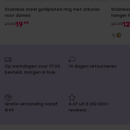
Stainless steel goldplated ring met zirkonia
Stainles
voor dames
hanger 
19
12
99
29.99
24.99
Op werkdagen voor 17:00
14 dagen retourneren
besteld, morgen in huis
Gratis verzending vanaf
4,67 uit 5 (82.000+
€49
reviews)