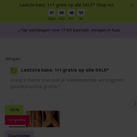
Laatste kans: 1+1 gratis op alle SALE* Shop nu!
01
00
48
55
Dagen
Uren
Min
Sec
Op werkdagen voor 17:00 besteld, morgen in huis
You
Ringen
are
Laatste kans: 1+1 gratis op alle SALE*
here:
Voeg 2 items toe aan je winkelmandje en krijg het
goedkoopste gratis.
*
-50%
1+1 gratis
Duurzamer