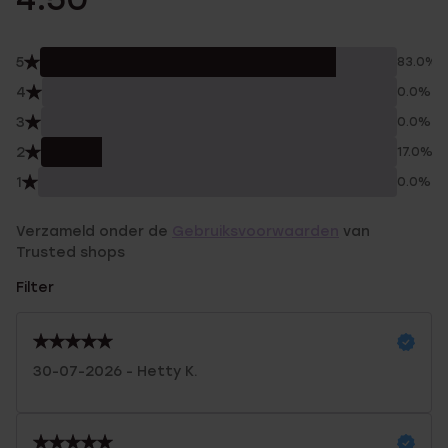
5
83.0%
4
0.0%
3
0.0%
2
17.0%
1
0.0%
Verzameld onder de
Gebruiksvoorwaarden
van
Trusted shops
Filter
30-07-2026 - Hetty K.