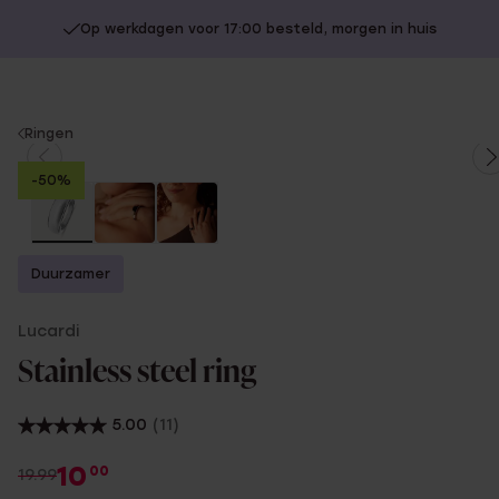
Op werkdagen voor 17:00 besteld, morgen in huis
You
Ringen
are
-50%
here:
Duurzamer
Lucardi
Stainless steel ring
5.00
(11)
10
00
19.99