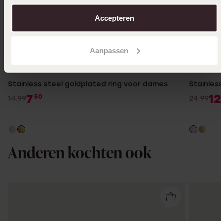
over in ons
cookiebeleid
.
Accepteren
Aanpassen
Bestseller
-50%
-50%
Stainless steel goldplated ring voor dames
Stainless
7
12
50
14.99
24.99
Anderen kochten ook