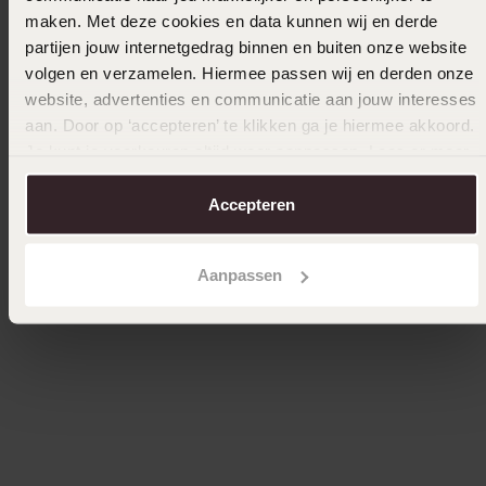
maken. Met deze cookies en data kunnen wij en derde
partijen jouw internetgedrag binnen en buiten onze website
volgen en verzamelen. Hiermee passen wij en derden onze
website, advertenties en communicatie aan jouw interesses
aan. Door op ‘accepteren’ te klikken ga je hiermee akkoord.
Je kunt je voorkeuren altijd weer aanpassen. Lees er meer
over in ons
cookiebeleid
.
Accepteren
Duurzamer
2+1
Stainless steel goldplated anxiety ring
Stainles
Aanpassen
19
19
99
99