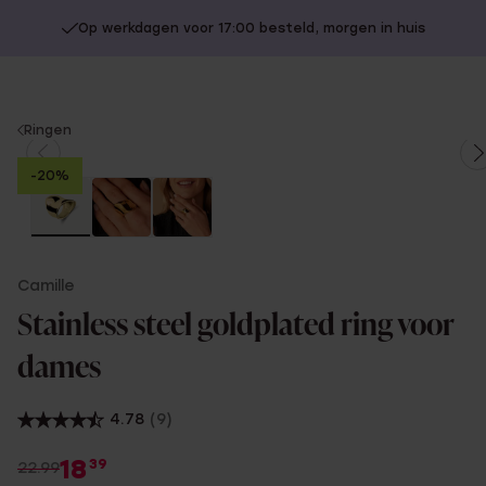
Op werkdagen voor 17:00 besteld, morgen in huis
You
Ringen
are
-20%
here:
Camille
Stainless steel goldplated ring voor
dames
4.78
(9)
18
39
22.99