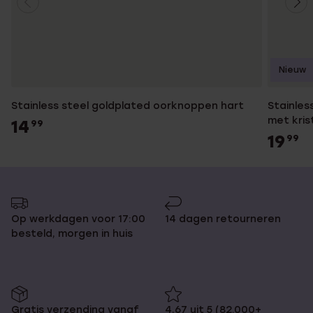
Nieuw
Stainless steel goldplated oorknoppen hart
Stainles
met kris
14
99
19
99
Op werkdagen voor 17:00
14 dagen retourneren
besteld, morgen in huis
Gratis verzending vanaf
4,67 uit 5 (82.000+