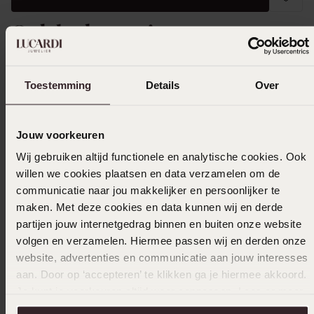
Ook leuk voor jou
Toestemming
Details
Over
Jouw voorkeuren
Wij gebruiken altijd functionele en analytische cookies. Ook
willen we cookies plaatsen en data verzamelen om de
communicatie naar jou makkelijker en persoonlijker te
maken. Met deze cookies en data kunnen wij en derde
partijen jouw internetgedrag binnen en buiten onze website
volgen en verzamelen. Hiermee passen wij en derden onze
website, advertenties en communicatie aan jouw interesses
aan. Door op ‘accepteren’ te klikken ga je hiermee akkoord.
Je kunt je voorkeuren altijd weer aanpassen. Lees er meer
over in ons
cookiebeleid
.
1+1 gratis
-70%
-70%