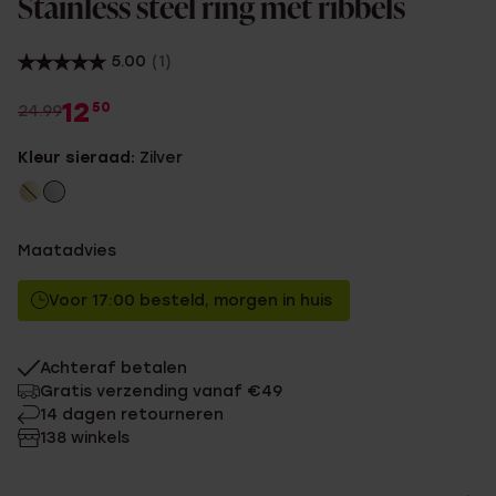
Stainless steel ring met ribbels
5.00
(1)
12
50
24.99
Kleur sieraad:
Zilver
Maatadvies
Voor 17:00 besteld, morgen in huis
Achteraf betalen
Gratis verzending vanaf €49
14 dagen retourneren
138 winkels