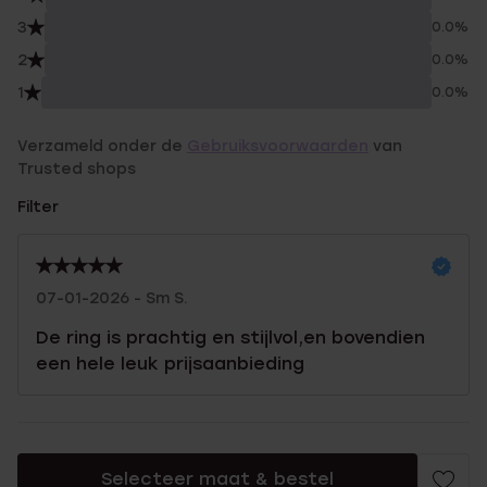
3
0.0%
2
0.0%
1
0.0%
Verzameld onder de
Gebruiksvoorwaarden
van
Trusted shops
Filter
07-01-2026 - Sm S.
De ring is prachtig en stijlvol,en bovendien
een hele leuk prijsaanbieding
Selecteer maat & bestel