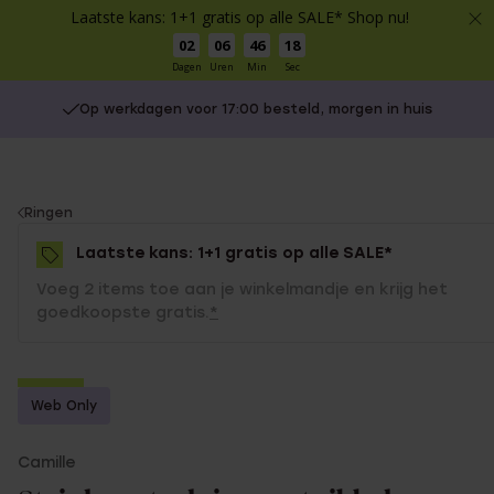
Laatste kans: 1+1 gratis op alle SALE* Shop nu!
02
06
46
18
Dagen
Uren
Min
Sec
Op werkdagen voor 17:00 besteld, morgen in huis
You
Ringen
are
Laatste kans: 1+1 gratis op alle SALE*
here:
Voeg 2 items toe aan je winkelmandje en krijg het
goedkoopste gratis.
*
-50%
Web Only
1+1 gratis
Camille