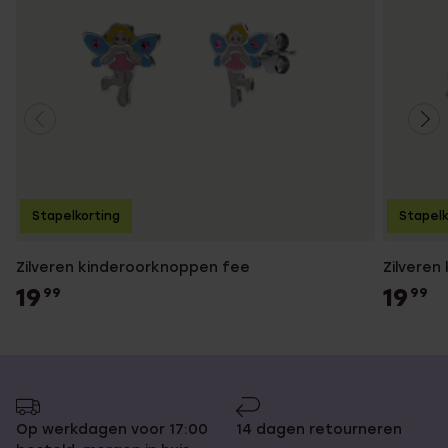
Stapelkorting
Stapelk
Zilveren kinderoorknoppen fee
Zilveren
19
19
99
99
Op werkdagen voor 17:00
14 dagen retourneren