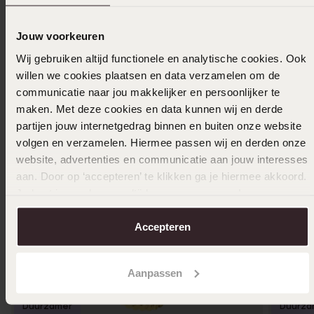
Ook leuk voor jou
Jouw voorkeuren
Wij gebruiken altijd functionele en analytische cookies. Ook
willen we cookies plaatsen en data verzamelen om de
communicatie naar jou makkelijker en persoonlijker te
maken. Met deze cookies en data kunnen wij en derde
partijen jouw internetgedrag binnen en buiten onze website
volgen en verzamelen. Hiermee passen wij en derden onze
website, advertenties en communicatie aan jouw interesses
aan. Door op ‘accepteren’ te klikken ga je hiermee akkoord.
Je kunt je voorkeuren altijd weer aanpassen. Lees er meer
over in ons
cookiebeleid
.
Accepteren
Aanpassen
Duurzamer
Duurza