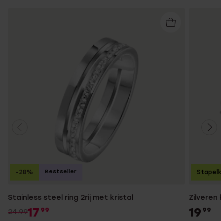
Bestseller
-28%
Stapelk
Stainless steel ring 2rij met kristal
Zilveren
17
19
99
99
24.99