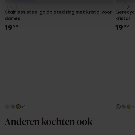
Stainless steel goldplated ring met kristal voor
Gerecycl
dames
kristal
19
19
99
99
+1
+
Anderen kochten ook