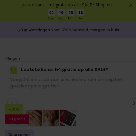
Laatste kans: 1+1 gratis op alle SALE* Shop nu!
00
19
15
17
Dagen
Uren
Min
Sec
Op werkdagen voor 17:00 besteld, morgen in huis
You
Ringen
are
Laatste kans: 1+1 gratis op alle SALE*
here:
Voeg 2 items toe aan je winkelmandje en krijg het
goedkoopste gratis.
*
-50%
1+1 gratis
Duurzamer