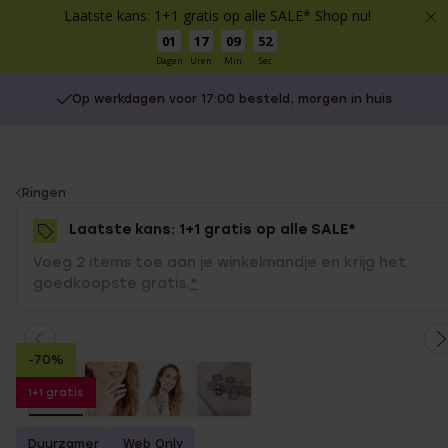
Laatste kans: 1+1 gratis op alle SALE* Shop nu!
01
17
09
52
Dagen
Uren
Min
Sec
Op werkdagen voor 17:00 besteld, morgen in huis
You
Ringen
are
Laatste kans: 1+1 gratis op alle SALE*
here:
Voeg 2 items toe aan je winkelmandje en krijg het
goedkoopste gratis.
*
-70%
1+1 gratis
Duurzamer
Web Only