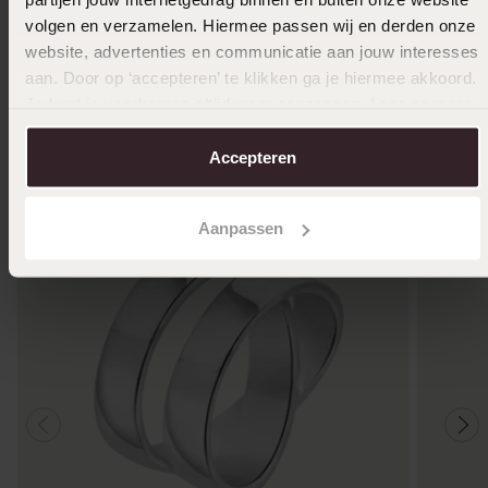
volgen en verzamelen. Hiermee passen wij en derden onze
website, advertenties en communicatie aan jouw interesses
aan. Door op ‘accepteren’ te klikken ga je hiermee akkoord.
Anderen kochten ook
Je kunt je voorkeuren altijd weer aanpassen. Lees er meer
over in ons
cookiebeleid
.
Accepteren
Aanpassen