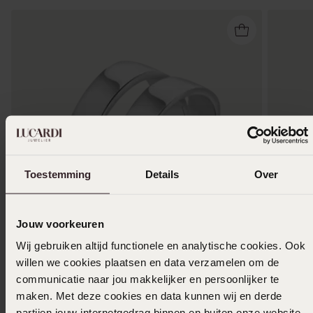
Toestemming
Details
Over
Jouw voorkeuren
1+1 gratis
-70%
-70%
Wij gebruiken altijd functionele en analytische cookies. Ook
willen we cookies plaatsen en data verzamelen om de
communicatie naar jou makkelijker en persoonlijker te
Gerecycled stainless steel ring Trinette
Gerecycl
maken. Met deze cookies en data kunnen wij en derde
7
7
50
5
24.99
24.99
partijen jouw internetgedrag binnen en buiten onze website