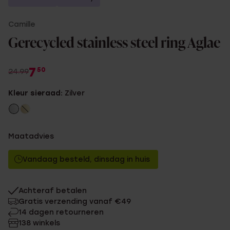
Camille
Gerecycled stainless steel ring Aglae
7
50
24.99
Kleur sieraad:
Zilver
Maatadvies
Vandaag besteld, dinsdag in huis
Achteraf betalen
Gratis verzending vanaf €49
14 dagen retourneren
138 winkels