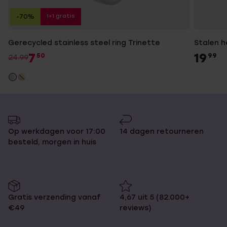
1+1 gratis
-70%
Gerecycled stainless steel ring Trinette
Stalen h
7
19
50
99
24.99
Op werkdagen voor 17:00
14 dagen retourneren
besteld, morgen in huis
Gratis verzending vanaf
4,67 uit 5 (82.000+
€49
reviews)