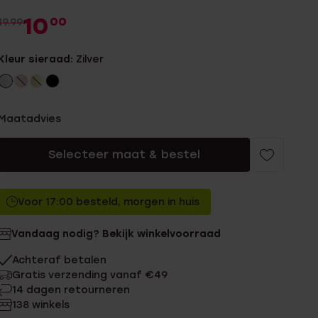
10
00
19.99
Kleur sieraad:
Zilver
Maatadvies
Selecteer maat & bestel
Voor 17:00 besteld, morgen in huis
Vandaag nodig? Bekijk winkelvoorraad
Achteraf betalen
Gratis verzending vanaf €49
14 dagen retourneren
138 winkels