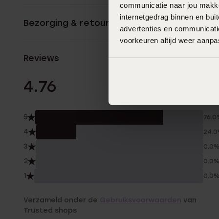
communicatie naar jou makkel
internetgedrag binnen en bu
Bezorging & retourneren
advertenties en communicatie
voorkeuren altijd weer aanp
Reviews
17 Beoordelinge
4.76
5
76.0
4
24.
3
0.0
2
0.0
1
0.0
Verzameld onder de
Gebruiksvoorwaarden
van
Trusted shops