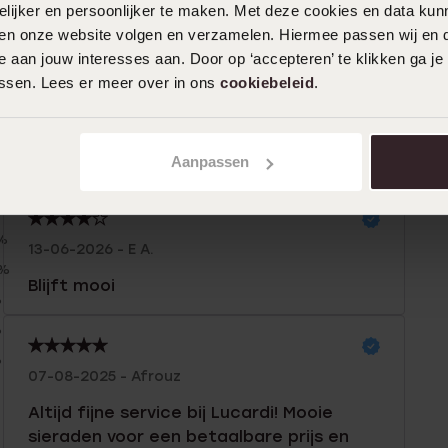
ijker en persoonlijker te maken. Met deze cookies en data kunn
iten onze website volgen en verzamelen. Hiermee passen wij en 
 aan jouw interesses aan. Door op ‘accepteren’ te klikken ga je
assen. Lees er meer over in ons
cookiebeleid
.
Aanpassen
n
Filter
%
13-06-2026 - E A.
0%
Blijft mooi
%
%
%
07-08-2025 - Afrouz
Altijd fijne service bij Lucardi! Mooie
sieraden voor een betaalbare prijs en