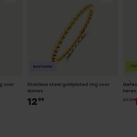
-7
Bestseller
ng voor
Stainless steel goldplated ring voor
Gerec
dames
heren 
12
99
59.99