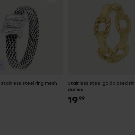
r
stainless steel ring mesh
Stainless steel goldplated ri
dames
19
99