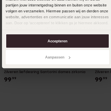
partijen jouw internetgedrag binnen en buiten onze website
volgen en verzamelen. Hiermee passen wij en derden onze
website, advertenties en communicatie aan jouw interesses
aan. Door op ‘accepteren’ te klikken ga je hiermee akkoord.
Je kunt je voorkeuren altijd weer aanpassen. Lees er meer
over in ons
cookiebeleid
.
Accepteren
Aanpassen
2e gratis
2e grat
Zilveren liefdesring Santorini dames zirkonia
Zilveren
99
99
99
99