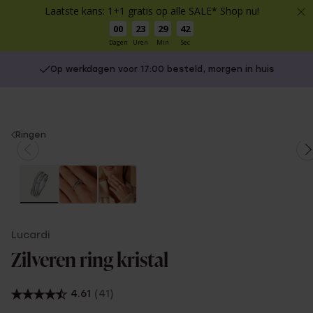
Laatste kans: 1+1 gratis op alle SALE* Shop nu!
00
23
29
42
Dagen
Uren
Min
Sec
Op werkdagen voor 17:00 besteld, morgen in huis
You
Ringen
are
here:
Lucardi
Zilveren ring kristal
4.61
(41)