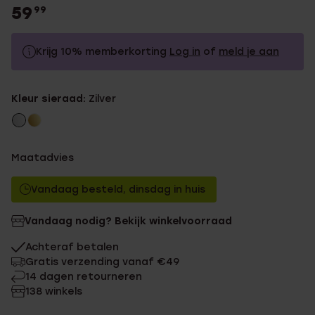
59
99
Krijg 10% memberkorting
Log in
of
meld je aan
59.99
Zonder memberkorting
Kleur sieraad:
Zilver
53.99
Met memberkorting
Maatadvies
Vandaag besteld, dinsdag in huis
Vandaag nodig? Bekijk winkelvoorraad
Achteraf betalen
Gratis verzending vanaf €49
14 dagen retourneren
138 winkels