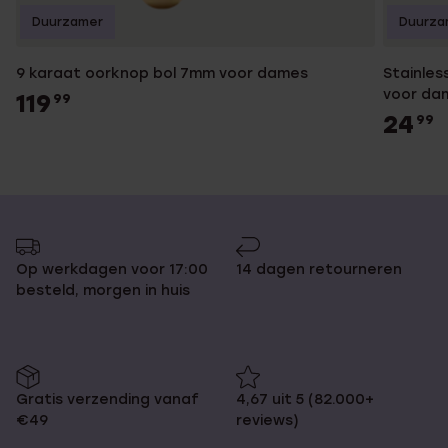
Duurzamer
Duurza
9 karaat oorknop bol 7mm voor dames
Stainles
voor da
119
99
24
99
Op werkdagen voor 17:00
14 dagen retourneren
besteld, morgen in huis
Gratis verzending vanaf
4,67 uit 5 (82.000+
€49
reviews)