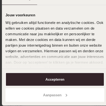
Ook leuk voor jou
Jouw voorkeuren
Wij gebruiken altijd functionele en analytische cookies. Ook
willen we cookies plaatsen en data verzamelen om de
communicatie naar jou makkelijker en persoonlijker te
maken. Met deze cookies en data kunnen wij en derde
partijen jouw internetgedrag binnen en buiten onze website
volgen en verzamelen. Hiermee passen wij en derden onze
website, advertenties en communicatie aan jouw interesses
aan. Door op ‘accepteren’ te klikken ga je hiermee akkoord.
Je kunt je voorkeuren altijd weer aanpassen. Lees er meer
over in ons
cookiebeleid
.
Accepteren
Aanpassen
Duurza
Bestseller