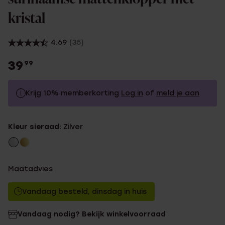
kristal
4.69
(35)
39
99
Krijg 10% memberkorting
Log in
of
meld je aan
39.99
Zonder memberkorting
Kleur sieraad:
Zilver
35.99
Met memberkorting
Maatadvies
Vandaag besteld, dinsdag in huis
Vandaag nodig? Bekijk winkelvoorraad