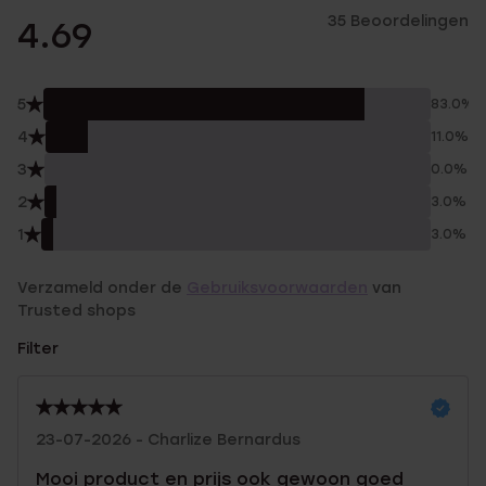
35 Beoordelingen
4.69
5
83.0%
4
11.0%
3
0.0%
2
3.0%
1
3.0%
Verzameld onder de
Gebruiksvoorwaarden
van
Trusted shops
Filter
23-07-2026 - Charlize Bernardus
Mooi product en prijs ook gewoon goed