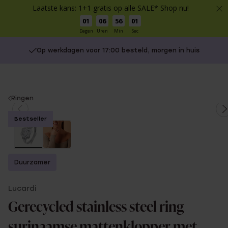
Laatste kans: 1+1 gratis op alle SALE* Shop nu!
01
06
56
00
Dagen
Uren
Min
Sec
Op werkdagen voor 17:00 besteld, morgen in huis
You
Ringen
are
Bestseller
here:
Duurzamer
Lucardi
Gerecycled stainless steel ring
surinaamse mattenklopper met