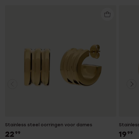
Stainless steel oorringen voor dames
Stainles
22
19
99
99