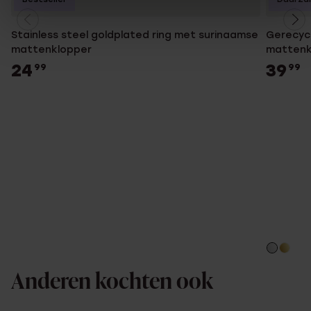
Stainless steel goldplated ring met surinaamse
Gerecycl
mattenklopper
mattenk
24
39
99
99
Anderen kochten ook