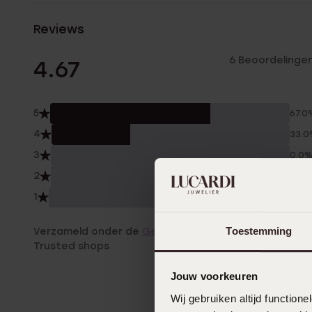
Reviews
6 Beoordelinge
4.67
5
67.0
4
33.
3
0.0
2
0.0
1
0.0
Toestemming
Verzameld onder de
Gebruiksvoorwaarden
van
Trusted shops
Jouw voorkeuren
Wij gebruiken altijd functio