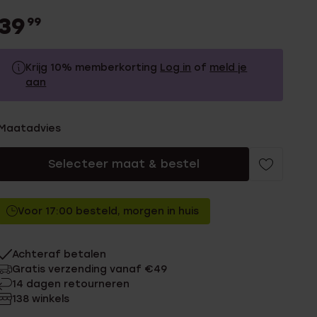
39
99
Krijg 10% memberkorting
Log in
of
meld je
aan
39.99
Zonder memberkorting
Maatadvies
35.99
Met memberkorting
Selecteer maat & bestel
Voor 17:00 besteld, morgen in huis
Achteraf betalen
Gratis verzending vanaf €49
14 dagen retourneren
138 winkels