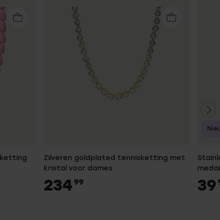
Nie
nketting
Zilveren goldplated tennisketting met
Stain
kristal voor dames
medai
234
39
99