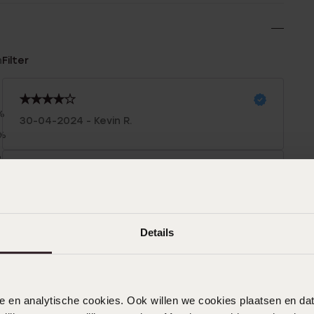
n
Filter
%
30-04-2024 - Kevin R.
0%
%
%
25-03-2024
%
Details
29-12-2023 - Jay H.
nele en analytische cookies. Ook willen we cookies plaatsen en 
Toon meer