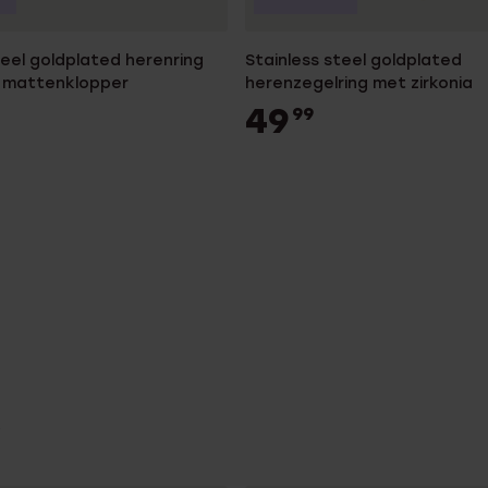
teel goldplated herenring
Stainless steel goldplated
 mattenklopper
herenzegelring met zirkonia
49
99