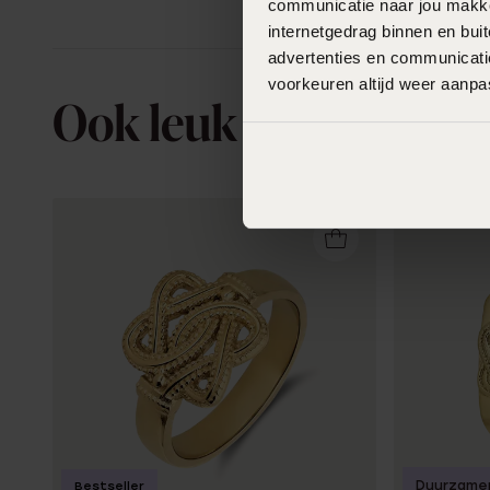
communicatie naar jou makkel
internetgedrag binnen en bu
advertenties en communicatie
voorkeuren altijd weer aanp
Ook leuk voor jou
Duurzame
Bestseller