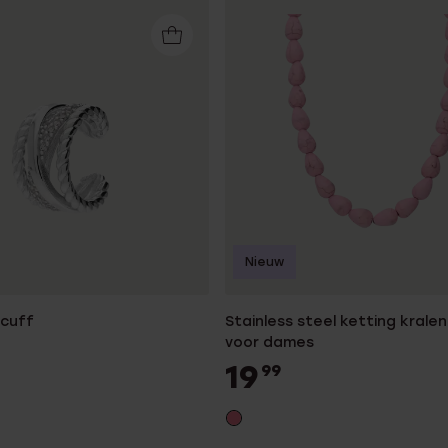
Nieuw
rcuff
Stainless steel ketting krale
voor dames
19
99