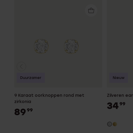
Duurzamer
Nieuw
9 Karaat oorknoppen rond met
Zilveren ea
zirkonia
34
99
89
99