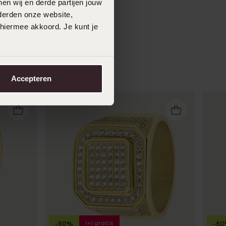
en wij en derde partijen jouw
derden onze website,
 hiermee akkoord. Je kunt je
Accepteren
1+1 gratis
-50%
-5