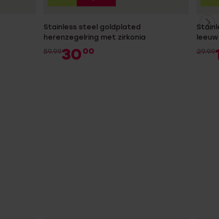
Stainless steel goldplated
Stainl
herenzegelring met zirkonia
leeuw
30
00
59.99
29.99