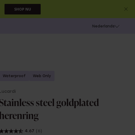
SHOP NU
 schieten
Nederlands
Waterproof
Web Only
Lucardi
Stainless steel goldplated
herenring
4.67
(6)